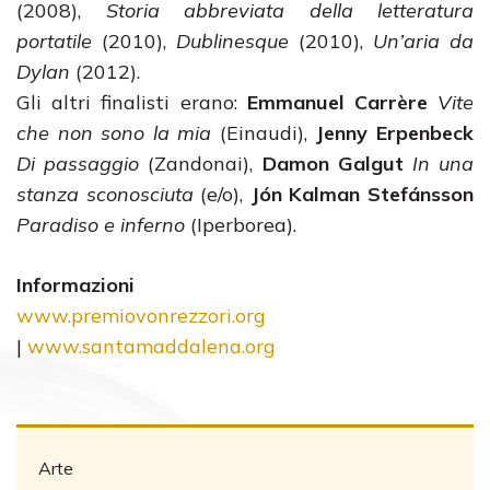
(2008),
Storia abbreviata della letteratura
portatile
(2010),
Dublinesque
(2010),
Un’aria da
Dylan
(2012).
Gli altri finalisti erano:
Emmanuel Carrère
Vite
che non sono la mia
(Einaudi),
Jenny Erpenbeck
Di passaggio
(Zandonai),
Damon Galgut
In una
stanza sconosciuta
(e/o),
Jón Kalman Stefánsson
Paradiso e inferno
(Iperborea).
Informazioni
www.premiovonrezzori.org
|
www.santamaddalena.org
Arte