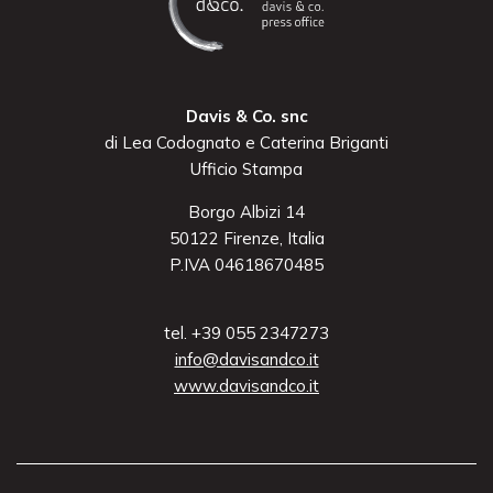
Davis & Co. snc
di Lea Codognato e Caterina Briganti
Ufficio Stampa
Borgo Albizi 14
50122 Firenze, Italia
P.IVA 04618670485
tel. +39 055 2347273
info@davisandco.it
www.davisandco.it