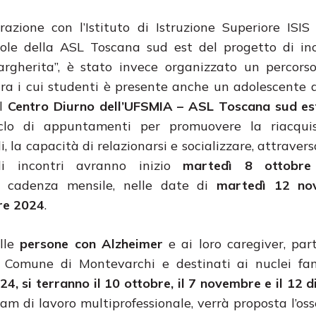
razione con l’Istituto di Istruzione Superiore ISIS
uole della ASL Toscana sud est del progetto di in
rgherita”, è stato invece organizzato un percors
o tra i cui studenti è presente anche un adolescente 
el
Centro Diurno dell’UFSMIA – ASL Toscana sud es
iclo di appuntamenti per promuovere la riacquis
 la capacità di relazionarsi e socializzare, attravers
 Gli incontri avranno inizio
martedì 8 ottobre
n cadenza mensile, nelle date di
martedì 12 no
re 2024
.
alle
persone con Alzheimer
e ai loro caregiver, par
 Comune di Montevarchi e destinati ai nuclei fami
24, si terranno il 10 ottobre, il 7 novembre e il 12 
eam di lavoro multiprofessionale, verrà proposta l’os