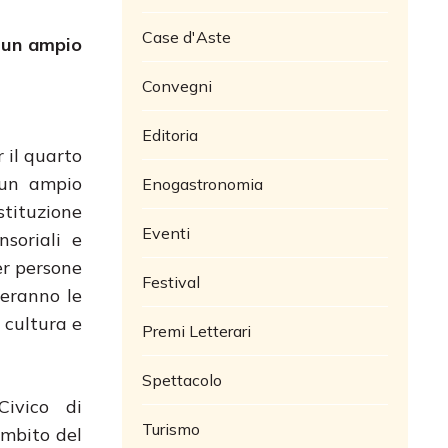
Case d'Aste
i un ampio
Convegni
Editoria
r il quarto
 un ampio
Enogastronomia
stituzione
Eventi
nsoriali e
er persone
Festival
deranno le
a cultura e
Premi Letterari
Spettacolo
Civico di
Turismo
ambito del