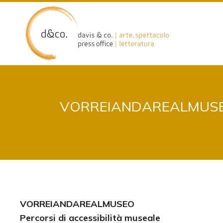
Skip
to
content
VORREIANDAREALMUSEO.
VORREIANDAREALMUSEO
Percorsi di accessibilità museale