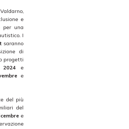
 Valdarno,
clusione e
o per una
autistico.
I
t
saranno
izione di
o progetti
 2024
e
vembre
e
te del più
liari del
dicembre
e
servazione