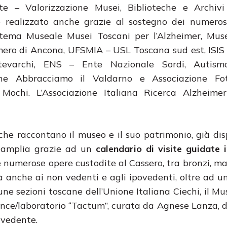
e – Valorizzazione Musei, Biblioteche e Archivi 
 realizzato anche grazie al sostegno dei numerosi
tema Museale Musei Toscani per l’Alzheimer, Muse
ero di Ancona, UFSMIA – USL Toscana sud est, ISIS
evarchi, ENS – Ente Nazionale Sordi, Autismo
one Abbracciamo il Valdarno e Associazione Fo
 Mochi. L’Associazione Italiana Ricerca Alzheime
che raccontano il museo e il suo patrimonio, già disp
si amplia grazie ad un
calendario di visite guidate 
e numerose opere custodite al Cassero, tra bronzi, mar
tà anche ai non vedenti e agli ipovedenti, oltre ad un
cune sezioni toscane dell’Unione Italiana Ciechi, il Mu
ance/laboratorio “Tactum”, curata da Agnese Lanza, 
 vedente.