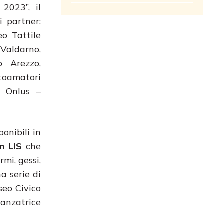
2023”, il
 partner:
o Tattile
 Valdarno,
 Arezzo,
toamatori
r Onlus –
onibili in
in LIS
che
mi, gessi,
a serie di
seo Civico
danzatrice