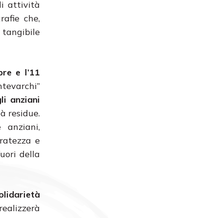
i attività
rafie che,
 tangibile
re e l’11
ntevarchi”
li anziani
à residue.
 anziani,
eratezza e
fuori della
olidarietà
realizzerà