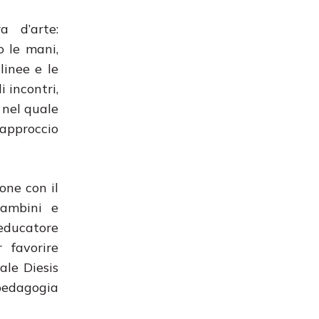
a d’arte:
o le mani,
linee e le
 incontri,
 nel quale
approccio
ione con il
bambini e
 educatore
 favorire
ale Diesis
 pedagogia