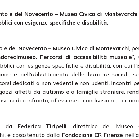
cento e del Novecento – Museo Civico di Montevarch
lici con esigenze specifiche e disabilità.
to e del Novecento – Museo Civico di Montevarchi
, pe
ndarealmuseo. Percorsi di accessibilità museale”
,
lici con esigenze specifiche e disabilità, con cui l’i
one e nell’abbattimento delle barriere sociali, se
rcorsi dedicati a non vedenti e non udenti, incontri p
agazzi affetti da autismo e a famiglie straniere, ren
casioni di confronto, riflessione e condivisione, per un
to da
Federica Tiripelli
, direttrice del Museo 
i, e cosostenuto dalla
Fondazione CR Firenze
nell’