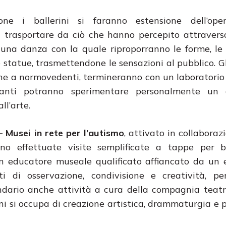
zione i ballerini si faranno estensione dell’oper
i trasportare da ciò che hanno percepito attravers
una danza con la quale riproporranno le forme, le 
 statue, trasmettendone le sensazioni al pubblico. Gli
he a normovedenti, termineranno con un laboratorio
panti potranno sperimentare personalmente un 
ll’arte.
 – Musei in rete per l’autismo
, attivato in collaboraz
no effettuate visite semplificate a tappe per 
un educatore museale qualificato affiancato da un
i di osservazione, condivisione e creatività, per
ndario anche attività a cura della compagnia teatr
nni si occupa di creazione artistica, drammaturgia e