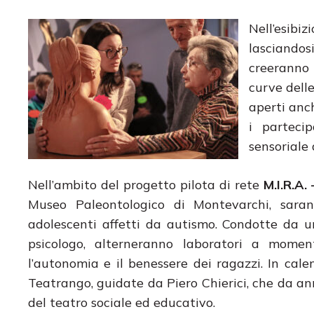
Nell’esibi
lasciandos
creeranno 
curve delle
aperti anc
i parteci
sensoriale a
Nell’ambito del progetto pilota di rete
M.I.R.A.
Museo Paleontologico di Montevarchi, saran
adolescenti affetti da autismo. Condotte da 
psicologo, alterneranno laboratori a moment
l’autonomia e il benessere dei ragazzi.
In cale
Teatrango, guidate da Piero Chierici, che da a
del teatro sociale ed educativo.