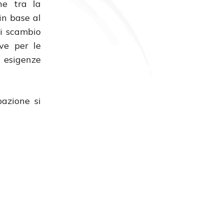
ne tra la
in base al
di scambio
ive per le
e esigenze
pazione si