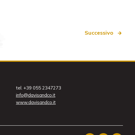
Successivo
tel. +39 055 2347273
info@davisandco.it
www.davisandco.it