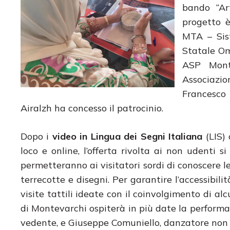
bando “Art
progetto è
MTA – Sis
Statale Om
ASP Mont
Associazi
Francesco
Airalzh ha concesso il patrocinio.
Dopo i
video in Lingua dei Segni Italiana
(LIS) 
loco e online, l’offerta rivolta ai non udenti 
permetteranno ai visitatori sordi di conoscere l
terrecotte e disegni. Per garantire l’accessibili
visite tattili ideate con il coinvolgimento di al
di Montevarchi ospiterà in più date la perform
vedente, e Giuseppe Comuniello, danzatore non