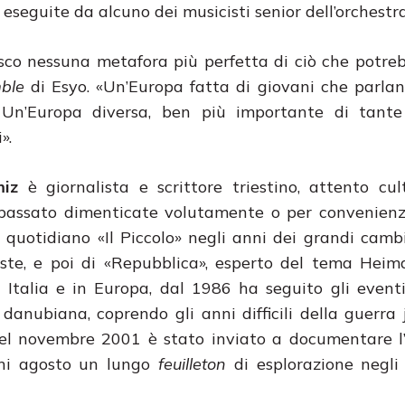
seguite da alcuno dei musicisti senior dell’orchestra
co nessuna metafora più perfetta di ciò che potre
mble
di Esyo. «Un’Europa fatta di giovani che parlan
 Un’Europa diversa, ben più importante di tante 
».
miz
è giornalista e scrittore triestino, attento cul
 passato dimenticate volutamente o per convenienz
l quotidiano «Il Piccolo» negli anni dei grandi cam
este, e poi di «Repubblica», esperto del tema Heim
in Italia e in Europa, dal 1986 ha seguito gli eventi
 danubiana, coprendo gli anni difficili della guerra 
Nel novembre 2001 è stato inviato a documentare l
ogni agosto un lungo
feuilleton
di esplorazione negli 