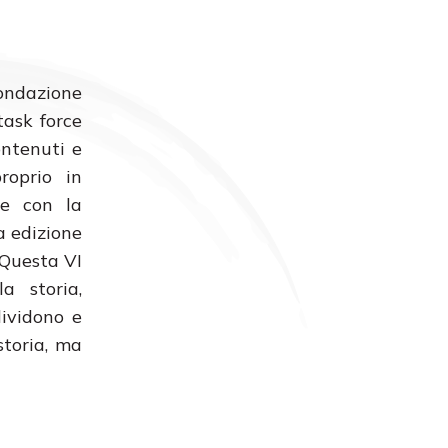
Fondazione
task force
ontenuti e
roprio in
ne con la
a edizione
. Questa VI
la storia,
dividono e
storia, ma