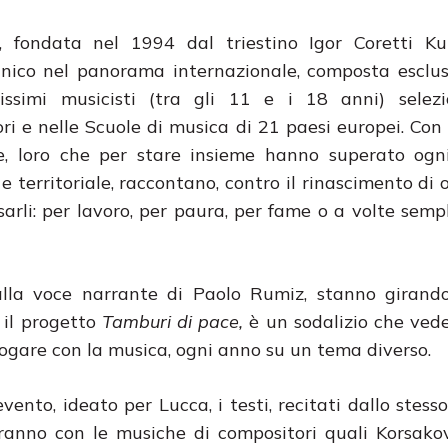
a, fondata nel 1994 dal triestino Igor Coretti Ku
nico nel panorama internazionale, composta esclu
issimi musicisti (tra gli 11 e i 18 anni) selezi
ri e nelle Scuole di musica di 21 paesi europei. Con
e, loro che per stare insieme hanno superato ogni
 e territoriale, raccontano, contro il rinascimento di
ssarli: per lavoro, per paura, per fame o a volte sem
lla voce narrante di Paolo Rumiz, stanno girando
 il progetto
Tamburi di pace,
è un sodalizio che vede 
ogare con la musica, ogni anno su un tema diverso.
vento, ideato per Lucca, i testi, recitati dallo stesso
eranno con le musiche di compositori quali Korsako