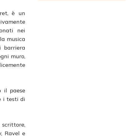
ret, è un
sivamente
onati nei
 la musica
 barriera
 ogni muro,
plicemente
 il paese
i testi di
 scrittore,
v, Ravel e