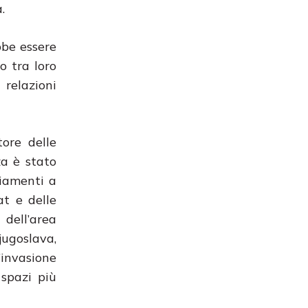
.
bbe essere
o tra loro
relazioni
tore delle
a è stato
biamenti a
at e delle
 dell’area
jugoslava,
’invasione
spazi più