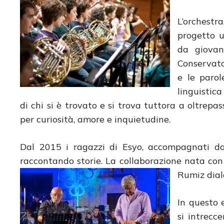
L’orchestr
progetto u
da giovan
Conservato
e le parol
linguistica
di chi si è trovato e si trova tuttora a oltrepa
per curiosità, amore e inquietudine.
Dal 2015 i ragazzi di Esyo, accompagnati da
raccontando storie. La collaborazione nata con
Rumiz dial
In questo e
si intrecc