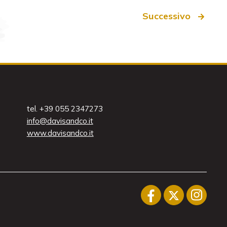
Successivo
tel. +39 055 2347273
info@davisandco.it
www.davisandco.it