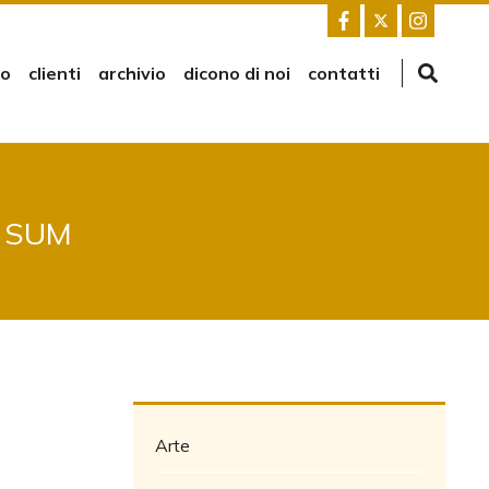
mo
clienti
archivio
dicono di noi
contatti
L SUM
Arte