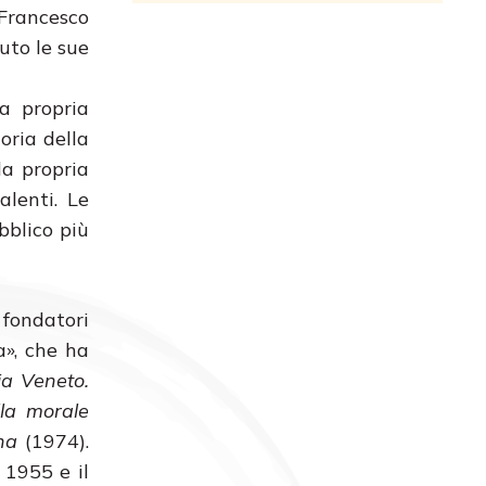
 Francesco
uto le sue
la propria
oria della
la propria
alenti. Le
bblico più
 fondatori
a», che ha
a Veneto.
lla morale
na
(1974).
l 1955 e il