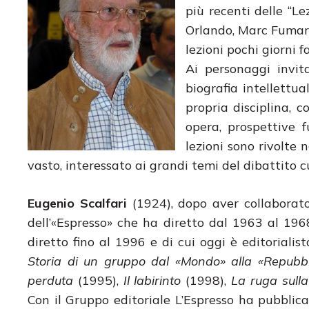
più recenti delle “L
Orlando, Marc Fumaro
lezioni pochi giorni fa
Ai personaggi invita
biografia intellettua
propria disciplina, c
opera, prospettive 
lezioni sono rivolte 
vasto, interessato ai grandi temi del dibattito
Eugenio Scalfari
(1924), dopo aver collaborato
dell’«Espresso» che ha diretto dal 1963 al 196
diretto fino al 1996 e di cui oggi è editorialist
Storia di un gruppo dal «Mondo» alla «Repubbl
perduta
(1995),
Il labirinto
(1998),
La ruga sulla
Con il Gruppo editoriale L’Espresso ha pubblicato,