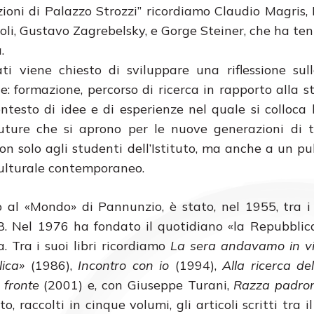
ezioni di Palazzo Strozzi” ricordiamo Claudio Magris,
li, Gustavo Zagrebelsky, e Gorge Steiner, che ha ten
.
ti viene chiesto di sviluppare una riflessione sul
le: formazione, percorso di ricerca in rapporto alla st
ontesto di idee e di esperienze nel quale si colloca 
future che si aprono per le nuove generazioni di t
non solo agli studenti dell’Istituto, ma anche a un pu
 culturale contemporaneo.
 al «Mondo» di Pannunzio, è stato, nel 1955, tra i
8. Nel 1976 ha fondato il quotidiano «la Repubblic
a. Tra i suoi libri ricordiamo
La sera andavamo in vi
ica»
(1986),
Incontro con io
(1994),
Alla ricerca de
 fronte
(2001) e, con Giuseppe Turani,
Razza padro
 raccolti in cinque volumi, gli articoli scritti tra i