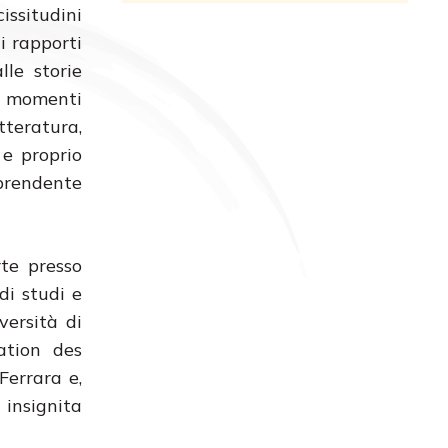
issitudini
i rapporti
lle storie
 i momenti
tteratura,
e proprio
rprendente
rte presso
di studi e
versità di
ation des
Ferrara e,
 insignita