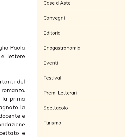
Case d'Aste
Convegni
Editoria
iglia Paola
Enogastronomia
 e lettere
Eventi
Festival
rtanti del
n romanzo.
Premi Letterari
r la prima
pagnato la
Spettacolo
 docente e
Turismo
Fondazione
cettato e