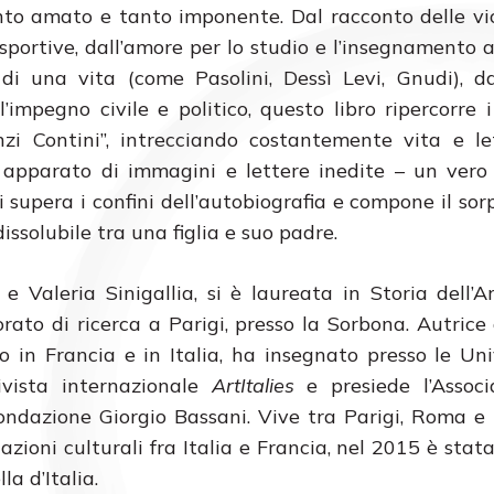
nto amato e tanto imponente. Dal racconto delle vic
 sportive, dall’amore per lo studio e l’insegnamento a
 di una vita (come Pasolini, Dessì Levi, Gnudi), da
’impegno civile e politico, questo libro ripercorre
nzi Contini”, intrecciando costantemente vita e le
apparato di immagini e lettere inedite – un vero 
i supera i confini dell’autobiografia e compone il so
solubile tra una figlia e suo padre.
e Valeria Sinigallia, si è laureata in Storia dell’A
rato di ricerca a Parigi, presso la Sorbona. Autrice 
o in Francia e in Italia, ha insegnato presso le Uni
ivista internazionale
ArtItalies
e presiede l’Associ
 Fondazione Giorgio Bassani. Vive tra Parigi, Roma e 
azioni culturali fra Italia e Francia, nel 2015 è stata
la d’Italia.