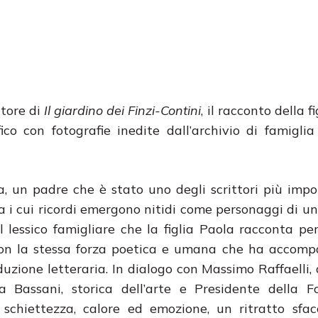
utore di
Il giardino dei Finzi-Contini
, il racconto della f
co con fotografie inedite dall’archivio di famiglia
, un padre che è stato uno degli scrittori più impo
 i cui ricordi emergono nitidi come personaggi di u
l lessico famigliare che la figlia Paola racconta pe
 con la stessa forza poetica e umana che ha accom
duzione letteraria. In dialogo con Massimo Raffaelli,
ola Bassani, storica dell’arte e Presidente della 
schiettezza, calore ed emozione, un ritratto sfac