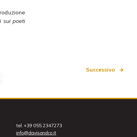
produzione
i sui poeti
Successivo
tel. +39 055 2347273
info@davisandco.it