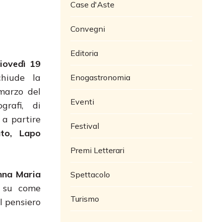
Case d'Aste
Convegni
Editoria
giovedì 19
chiude la
Enogastronomia
marzo del
Eventi
grafi, di
 a partire
Festival
to, Lapo
Premi Letterari
nna Maria
Spettacolo
 su come
Turismo
l pensiero