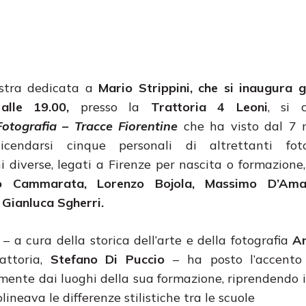
stra dedicata a
Mario Strippini, che si inaugura 
alle 19.00,
presso la
Trattoria 4 Leoni
,
si 
otografia – Tracce Fiorentine
che ha visto dal 7 
cendarsi cinque personali di altrettanti foto
i diverse, legati a Firenze per nascita o formazione,
o Cammarata, Lorenzo Bojola, Massimo D’Ama
 Gianluca Sgherri.
 – a cura della storica dell’arte e della fotografia
A
attoria,
Stefano Di Puccio
– ha posto l’accento
amente dai luoghi della sua formazione, riprendendo i
olineava le differenze stilistiche tra le scuole