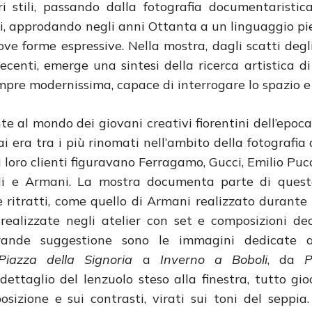
 stili, passando dalla fotografia documentaristic
ordi, approdando negli anni Ottanta a un linguaggio 
ve forme espressive. Nella mostra, dagli scatti
degl
recenti, emerge una sintesi della ricerca artistica di 
mpre modernissima, capace di interrogare lo spazio e 
e al mondo dei giovani creativi fiorentini dell’epoca,
lai era tra i più rinomati nell’ambito della fotografia
 i loro clienti figuravano Ferragamo, Gucci, Emilio Pucc
li e Armani. La mostra documenta parte di quest
ritratti, come quello di Armani realizzato durante
 realizzate negli atelier con set e composizioni d
grande suggestione sono le immagini dedicate al
Piazza della Signoria
a
Inverno a Boboli
, da
P
 dettaglio del lenzuolo steso alla finestra, tutto gio
sizione e sui contrasti, virati sui toni del seppia