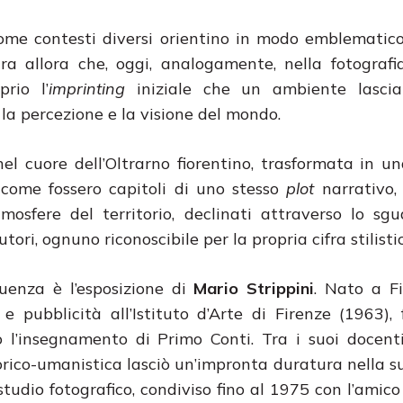
come contesti diversi orientino in modo emblematico
ura allora che, oggi, analogamente, nella fotografia.
prio l’
imprinting
iniziale che un ambiente lascia
la percezione e la visione del mondo.
nel cuore dell’Oltrarno fiorentino, trasformata in un
 come fossero capitoli di uno stesso
plot
narrativo,
tmosfere del territorio, declinati attraverso lo sg
utori, ognuno riconoscibile per la propria cifra stilisti
quenza
è l’esposizione di
Mario Strippini
. Nato a F
 e pubblicità all’Istituto d’Arte di Firenze (1963),
vo l’insegnamento di Primo Conti. Tra i suoi docent
orico-umanistica lasciò un’impronta duratura nella su
tudio fotografico, condiviso fino al 1975 con l’amico