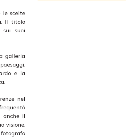
 le scelte
 Il titolo
 sui suoi
a galleria
 paesaggi,
uardo e la
ca.
irenze nel
 frequentò
i anche il
a visione.
 fotografo