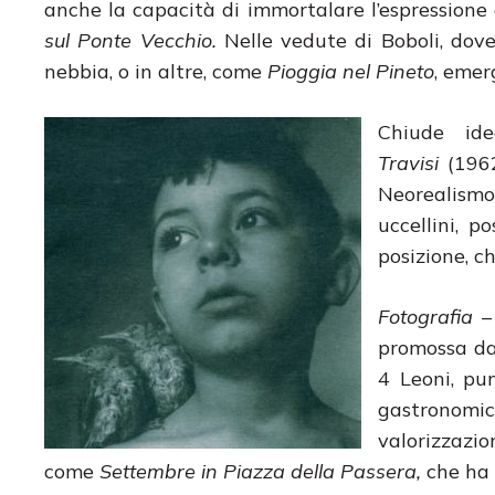
anche la capacità di immortalare l’espressione 
sul Ponte Vecchio.
Nelle vedute di Boboli, dove
nebbia, o in altre, come
Pioggia nel Pineto
, emer
Chiude id
Travisi
(1962
Neorealismo 
uccellini, p
posizione, c
Fotografia –
promossa da 
4 Leoni, pun
gastronomic
valorizzazio
come
Settembre in Piazza della Passera,
che ha 