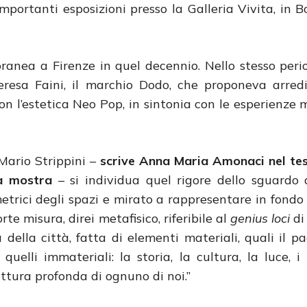
importanti esposizioni presso la Galleria Vivita, in B
ranea a Firenze in quel decennio. Nello stesso peri
resa Faini, il marchio Dodo, che proponeva arredi
on l’estetica Neo Pop, in sintonia con le esperienze m
Mario Strippini –
scrive Anna Maria Amonaci nel tes
a mostra
– si individua quel rigore dello sguardo
metrici degli spazi e mirato a rappresentare in fondo
rte misura, direi metafisico, riferibile al
genius loci
di 
a della città, fatta di elementi materiali, quali il p
 quelli immateriali: la storia, la cultura, la luce, i 
ttura profonda di ognuno di noi.”