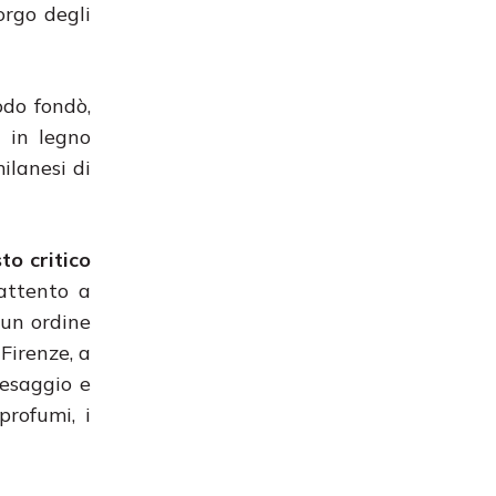
orgo degli
odo fondò,
 in legno
ilanesi di
to critico
 attento a
 un ordine
Firenze, a
aesaggio e
profumi, i