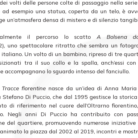
dei volti delle persone colte di passaggio nella seri
 ad esempio una statua, coperta da un telo, è avv
ge un’atmosfera densa di mistero e di silenzio tangibi
ealmente il percorso lo scatto
A Bolsena d
), uno spettacolare ritratto che sembra un fotog
italiano. Un volto di un bambino, ripreso di tre quart
osizionati tra il suo collo e la spalla, anch’essi con
he accompagnano lo sguardo intenso del fanciullo.
 Tracce fiorentine
nasce da un’idea di Anna Maria
Stefano Di Puccio, che dal 1995 gestisce la storica
to di riferimento nel cuore dell’Oltrarno fiorentino
o. Negli anni Di Puccio ha contribuito con pass
ne del quartiere, promuovendo numerose iniziative 
animato la piazza dal 2002 al 2019, incontri e mostre