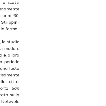
a a scatti
pienamente
i anni ’60,
Strippini:
la forma.
 lo studio
 di moda e
i e, allora
o periodo
 una festa
ecisamente
la città,
orta San
cato sulla
. Notevole