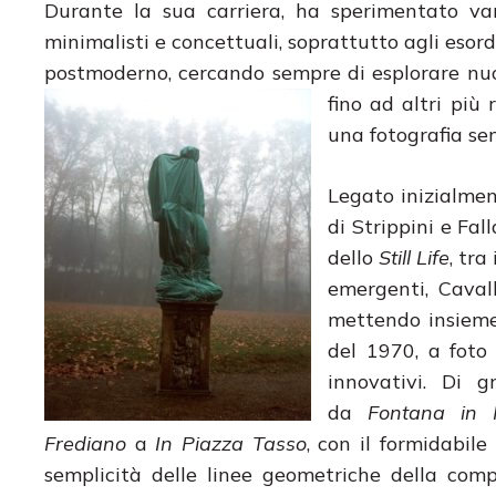
Durante la sua carriera, ha sperimentato vari
minimalisti e concettuali, soprattutto agli es
postmoderno, cercando sempre di esplorare nuo
fino ad altri più 
una fotografia se
Legato inizialment
di Strippini e Fal
dello
Still Life
, tra
emergenti, Caval
mettendo insieme 
del 1970, a foto
innovativi. Di 
da
Fontana in 
Frediano
a
In Piazza Tasso
, con il formidabile
semplicità delle linee geometriche della compo