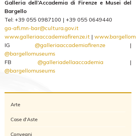
Galleria dell’Accademia di Firenze e Musei del
Bargello
Tel: +39 055 0987100 | +39 055 0649440
ga-afi.mn-bar@cultura.gov.it
www.galleriaaccademiafirenze.it
|
www.bargellomu
IG
@galleriaaccademiafirenze
|
@bargellomuseums
FB
@galleriadellaaccademia
|
@bargellomuseums
Arte
Case d'Aste
Convegni