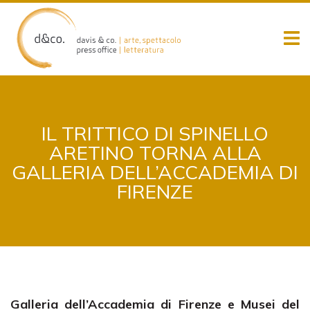
Skip
to
content
IL TRITTICO DI SPINELLO
ARETINO TORNA ALLA
GALLERIA DELL’ACCADEMIA DI
FIRENZE
Galleria dell’Accademia di Firenze e Musei del