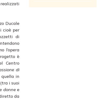
realizzati
zzo Ducale
i cioè per
zzetti di
intendono
mo l’opera
 progetto è
el Centro
assione di
 quella in
(tra i suoi
lle donne
e
iretto da