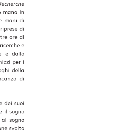
Recherche
se mano in
le mani di
riprese di
tre ore di
ricerche e
e e dallo
izzi per i
oghi della
ncanza di
e dei suoi
e il sogno
a al sogno
one svolto