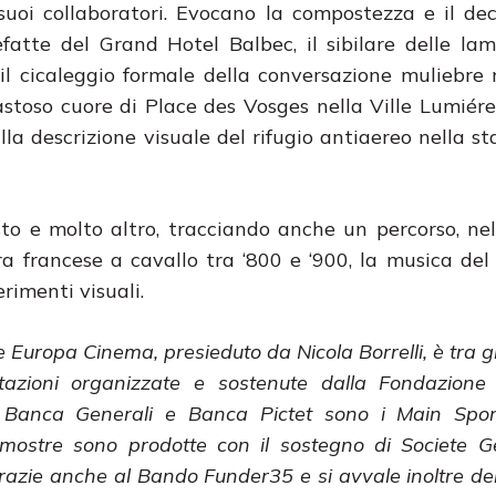
 suoi collaboratori. Evocano la compostezza e il de
efatte del Grand Hotel Balbec, il sibilare delle la
il cicaleggio formale della conversazione muliebre n
stoso cuore di Place des Vosges nella Ville Lumiére,
lla descrizione visuale del rifugio antiaereo nella st
to e molto altro, tracciando anche un percorso, nell
ura francese a cavallo tra ‘800 e ‘900, la musica del
erimenti visuali.
 e Europa Cinema, presieduto da Nicola Borrelli, è tra gl
tazioni organizzate e sostenute dalla Fondazione
 Banca Generali e Banca Pictet sono i Main Spon
mostre sono prodotte con il sostegno di Societe Ge
 grazie anche al Bando Funder35 e si avvale inoltre de