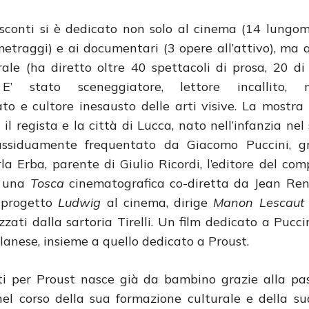
sconti si è dedicato non solo al cinema (14 lungo
etraggi) e ai documentari (3 opere all’attivo), ma 
rale (ha diretto oltre 40 spettacoli di prosa, 20 di 
. E’ stato sceneggiatore, lettore incallito,
to e cultore inesausto delle arti visive. La mostra 
il regista e la città di Lucca, nato nell’infanzia nel
 assiduamente frequentato da Giacomo Puccini, gr
la Erba, parente di Giulio Ricordi, l’editore del com
a una
Tosca
cinematografica co-diretta da Jean Ren
 progetto
Ludwig
al cinema, dirige
Manon Lescaut
zati dalla sartoria Tirelli. Un film dedicato a Pucci
milanese, insieme a quello dedicato a Proust.
nti per Proust nasce già da bambino grazie alla pa
nel corso della sua formazione culturale e della su