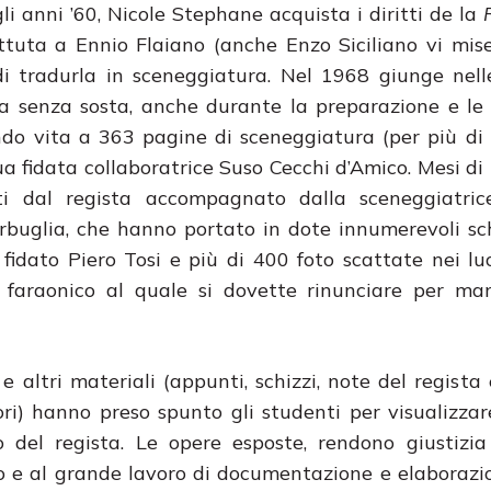
li anni ’60, Nicole Stephane acquista i diritti de la
ttuta a Ennio Flaiano (anche Enzo Siciliano vi mi
di tradurla in sceneggiatura. Nel 1968 giunge nel
ra senza sosta, anche durante la preparazione e le 
ndo vita a 363 pagine di sceneggiatura (per più di 
sua fidata collaboratrice Suso Cecchi d’Amico. Mesi di 
ti dal regista accompagnato dalla sceneggiatric
buglia, che hanno portato in dote innumerevoli sch
 fidato Piero Tosi e più di 400 foto scattate nei lu
araonico al quale si dovette rinunciare per ma
 altri materiali (appunti, schizzi, note del regista 
ori) hanno preso spunto gli studenti per visualizzar
to del regista. Le opere esposte, rendono giustizi
o e al grande lavoro di documentazione e elaborazi