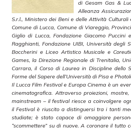
di Gesam Gas & Luce
Alleanza Assicurazion
S.r.l., Ministero dei Beni e delle Attività Cultu
Comune di Lucca, Comune di Viareggio, Provincia
Giglio di Lucca, Fondazione Giacomo Puccini
Ragghianti, Fondazione UIBI, Università degli St
Boccherini e Liceo Artistico Musicale e Coreu
Games, la Direzione Regionale di Trenitalia, U
Carrara, il Corso di Laurea in Discipline dello
Forme del Sapere dell’Università di Pisa e Photolu
Il Lucca Film Festival e Europa Cinema è un even
cinematografica. Attraverso proiezioni, mostre
mainstream – il festival riesce a coinvolgere o
il Festival è riuscito a distinguersi tra i tan
studiate; è stato capace di omaggiare persona
“scommettere” su di nuove. A coronare il tutto con