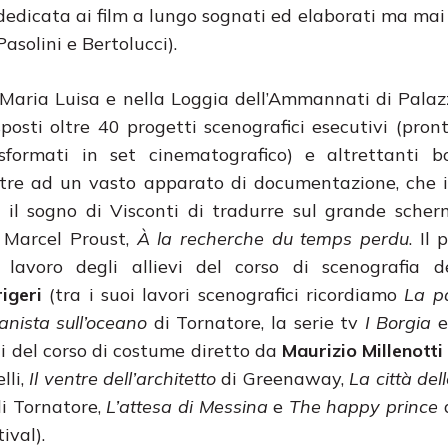
edicata ai film a lungo sognati ed elaborati ma mai 
Pasolini e Bertolucci).
 Maria Luisa e nella Loggia dell’Ammannati di Pala
posti oltre 40 progetti scenografici esecutivi (pront
sformati in set cinematografico) e altrettanti bo
ltre ad un vasto apparato di documentazione, che 
 il sogno di Visconti di tradurre sul grande scher
 Marcel Proust,
À la recherche du temps perdu
. Il
 lavoro degli allievi del corso di scenografia d
igeri
(tra i suoi lavori scenografici ricordiamo
La p
nista sull’oceano
di Tornatore, la serie tv
I Borgia
e
lli del corso di costume diretto da
Maurizio Millenotti
lli,
Il ventre dell’architetto
di Greenaway,
La città de
i Tornatore,
L’attesa di Messina
e
The happy prince
d
ival).