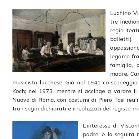
Luchino Vi
tre mediom
regia teat
balletti)
appassiona
legame fra 
famiglia,
madre, Car
musicista lucchese. Già nel 1941 co-sceneggi
Koch; nel 1973, mentre si accinge a varare il
Nuovo di Roma, con costumi di Piero Tosi realiz
tra i sogni dichiarati e irrealizzati del regista 
L’interesse di Visco
padre, e lo seguirà 