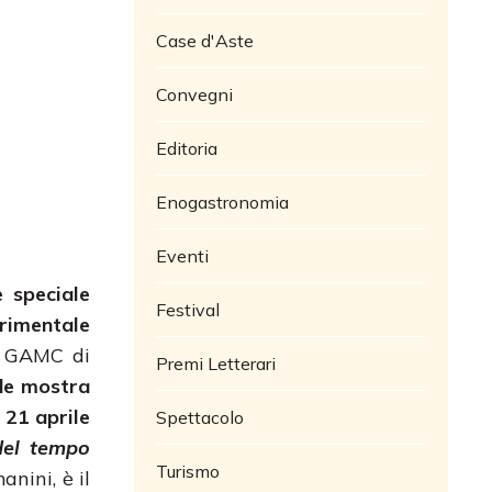
Case d'Aste
Convegni
Editoria
Enogastronomia
Eventi
 speciale
Festival
erimentale
a GAMC di
Premi Letterari
de mostra
 21 aprile
Spettacolo
 del tempo
Turismo
nini, è il