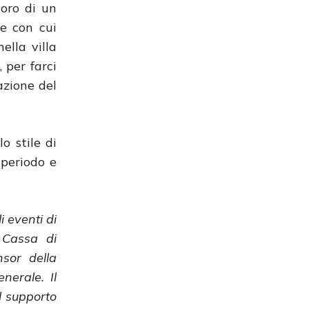
coro di un
me con cui
ella villa
 per farci
azione del
o stile di
 periodo e
i eventi di
 Cassa di
sor della
nerale. Il
l supporto