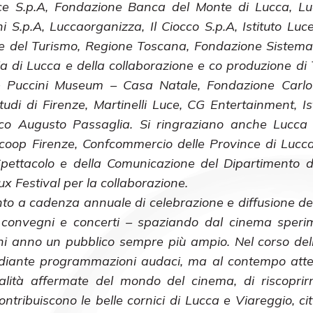
 S.p.A, Fondazione Banca del Monte di Lucca, Luc
i S.p.A, Luccaorganizza, Il Ciocco S.p.A, Istituto Luce
rali e del Turismo, Regione Toscana, Fondazione Sistem
 di Lucca e della collaborazione e co produzione di 
 e Puccini Museum – Casa Natale, Fondazione Carlo
udi di Firenze, Martinelli Luce, CG Entertainment, Ist
tico Augusto Passaglia. Si ringraziano anche Lucc
nicoop Firenze, Confcommercio delle Province di Luc
 Spettacolo e della Comunicazione del Dipartimento di
x Festival per la collaborazione.
to a cadenza annuale di celebrazione e diffusione del
, convegni e concerti – spaziando dal cinema speri
gni anno un pubblico sempre più ampio. Nel corso dell
ti mediante programmazioni audaci, ma al contempo at
lità affermate del mondo del cinema, di riscoprir
tribuiscono le belle cornici di Lucca e Viareggio, citt