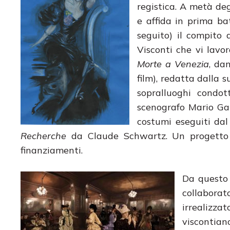
registica. A metà deg
e affida in prima ba
seguito) il compito 
Visconti che vi lavo
Morte a Venezia
, da
film), redatta dalla 
sopralluoghi condot
scenografo Mario Gar
costumi eseguiti dal
Recherche
da Claude Schwartz. Un progetto f
finanziamenti.
Da questo e
collaborat
irrealizza
viscontian