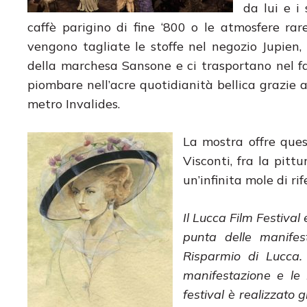
da lui e i
caffè parigino di fine ‘800 o le atmosfere rar
vengono tagliate le stoffe nel negozio Jupien, 
della marchesa Sansone e ci trasportano nel fa
piombare nell’acre quotidianità bellica grazie a
metro Invalides.
La mostra offre ques
Visconti, fra la pitt
un’infinita mole di rif
Il Lucca Film Festival
punta delle manifes
Risparmio di Lucca.
manifestazione e le 
festival è realizzato