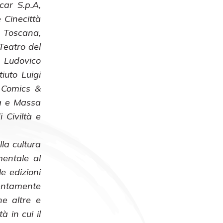
ar S.p.A,
 Cinecittà
a Toscana,
Teatro del
 Ludovico
iuto Luigi
a Comics &
ca e Massa
 Civiltà e
la cultura
mentale al
e edizioni
tentamente
ne altre e
à in cui il