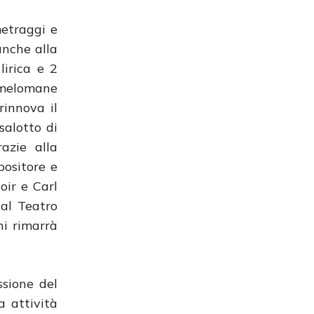
metraggi e
anche alla
lirica e 2
 melomane
rinnova il
 salotto di
azie alla
positore e
oir e Carl
al Teatro
ni rimarrà
ssione del
a attività