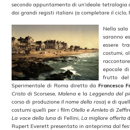
secondo appuntamento di un’ideale tetralogia d
dai grandi registi italiani (a completare il ciclo, 
Nella sala
saranno es
essere tra
costumi, o
raccontare
epocale di
frutto del
Sperimentale di Roma diretto da
Francesco Fr
Cristo
di Scorsese,
Malena
e la
Leggenda del pia
corso di produzione
Il nome della rosa
) e di que
costumi quelli per i film
Otello
e Amleto
di Zeffire
La voce della luna
di Fellini,
La migliore offerta
d
Rupert Everett presentato in anteprima dal fest