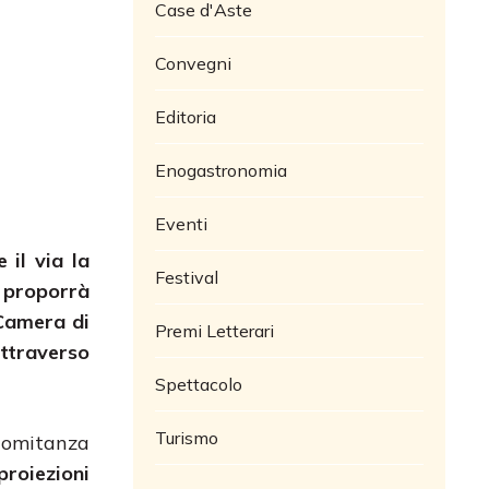
Case d'Aste
Convegni
Editoria
Enogastronomia
Eventi
 il via la
Festival
e proporrà
 Camera di
Premi Letterari
traverso
Spettacolo
Turismo
ncomitanza
 proiezioni