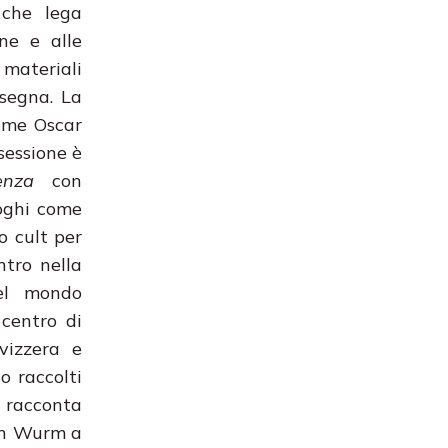
 che lega
one e alle
 materiali
ssegna. La
ome Oscar
sessione è
scenza
con
uoghi come
o cult per
ntro nella
del mondo
 centro di
vizzera e
o raccolti
o
racconta
win Wurm a