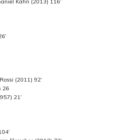
haniel Kahn (2013) 116’
26’
Rossi (2011) 92’
) 26
957) 21’
104’