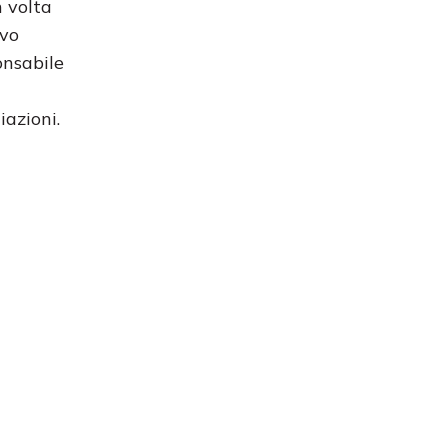
n volta
ivo
onsabile
iazioni.