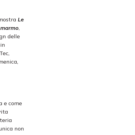
a mostra
Le
l marmo
,
gn delle
 in
Tec,
omenica,
ra e come
vita
teria
munica non