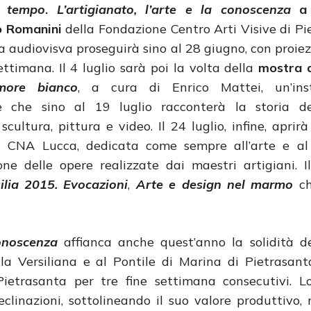
l tempo
.
L’artigianato, l’arte e la conoscenza
a 
o Romanini
della Fondazione Centro Arti Visive di Pi
 audiovisva proseguirà sino al 28 giugno, con proiezi
ettimana. Il 4 luglio sarà poi la volta della
mostra d
more bianco
, a cura di Enrico Mattei, un’inst
e che sino al 19 luglio racconterà la storia 
scultura, pittura e video. Il 24 luglio, infine, aprirà
l CNA Lucca, dedicata come sempre all’arte e al
ione delle opere realizzate dai maestri artigiani. Il
ilia 2015. Evocazioni
,
Arte e design nel marmo
ch
 conoscenza
affianca anche quest’anno la solidità d
alla Versiliana e al Pontile di Marina di Pietrasan
Pietrasanta per tre fine settimana consecutivi. L
declinazioni, sottolineando il suo valore produttivo