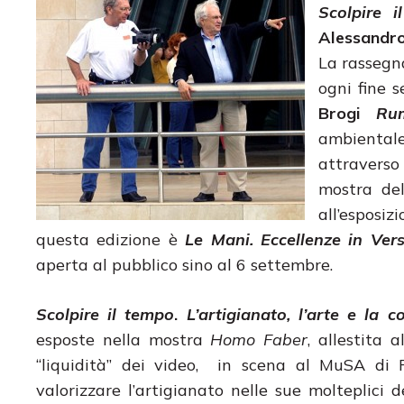
Scolpire i
Alessandr
La rassegna
ogni fine s
Brogi
Ru
ambiental
attraverso 
mostra de
all’esposiz
questa edizione è
Le Mani. Eccellenze in Vers
aperta al pubblico sino al 6 settembre.
Scolpire il tempo
.
L’artigianato, l’arte e la
esposte nella mostra
Homo Faber
, allestita 
“liquidità” dei video, in scena al MuSA di 
valorizzare l’artigianato nelle sue molteplici 