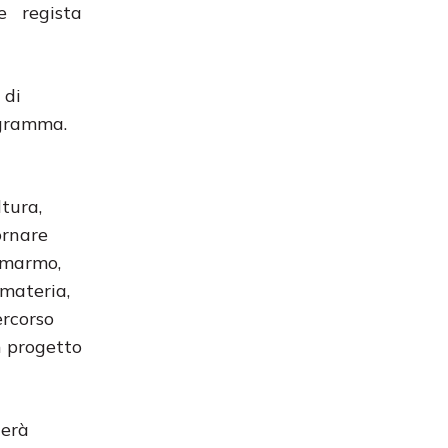
e regista
 di
ogramma.
ltura,
ornare
l marmo,
 materia,
ercorso
n progetto
terà