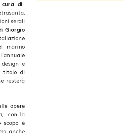
cura di
etrasanta.
oni serali
i Giorgio
allazione
del marmo
 l’annuale
 design e
 titolo di
e resterà
elle opere
ta, con la
o scopo è
, ma anche