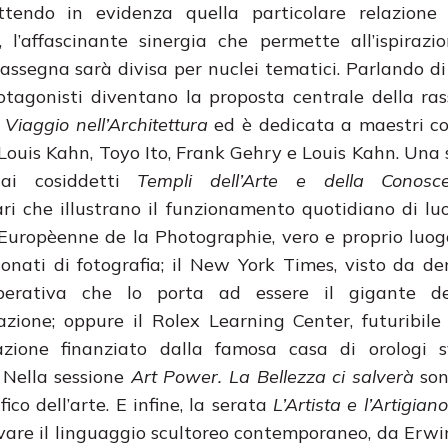
ettendo in evidenza quella particolare relazione
vo, l’affascinante sinergia che permette all’ispirazi
rassegna sarà divisa per nuclei tematici. Parlando di
 protagonisti diventano la proposta centrale della ra
a
Viaggio nell’Architettura
ed è dedicata a maestri c
Louis Kahn, Toyo Ito, Frank Gehry e Louis
Kahn. Una 
 ai cosiddetti
Templi dell’Arte e della Cono
i che illustrano il funzionamento quotidiano di l
Europèenne de la Photographie, vero e proprio luog
ionati di fotografia; il New York Times, visto da de
perativa che lo porta ad essere il gigante 
mazione; oppure il Rolex Learning Center, futuribile
azione finanziato dalla famosa casa di orologi s
. Nella sessione
Art Power. La Bellezza ci salverà
son
ico dell’arte. E infine, la serata
L’Artista e l’Artigian
nnovare il linguaggio scultoreo contemporaneo, da Er