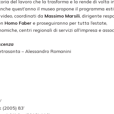
oria del lavoro che la trasforma e la rende di volta i
 Anche quest’anno il museo propone il programma est
i video, coordinati da
Massimo Marsili
, dirigente resp
con
Homo Faber
e proseguiranno per tutta l’estate,
omiche, centri regionali di servizi all’impresa e assoc
oscenza
Pietrasanta – Alessandro Romanini
’
k (2005) 83’