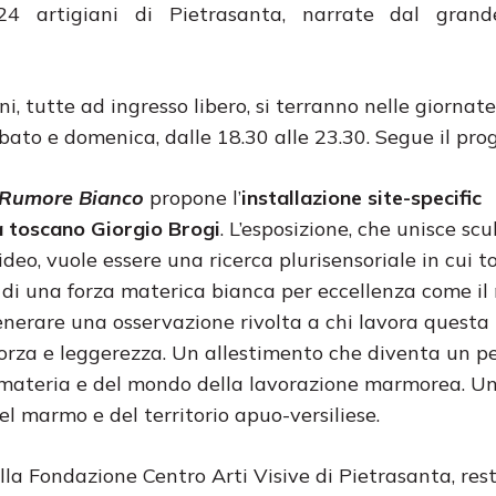
24 artigiani di Pietrasanta, narrate dal grand
ni, tutte ad ingresso libero, si terranno nelle giornate
abato e domenica, dalle 18.30 alle 23.30. Segue il pr
Rumore Bianco
propone l’
installazione site-specific
ta toscano Giorgio Brogi
. L’esposizione, che unisce scu
ideo, vuole essere una ricerca plurisensoriale in cui t
ni di una forza materica bianca per eccellenza come i
generare una osservazione rivolta a chi lavora questa
forza e leggerezza. Un allestimento che diventa un p
a materia e del mondo della lavorazione marmorea. U
el marmo e del territorio apuo-versiliese.
lla Fondazione Centro Arti Visive di Pietrasanta, res