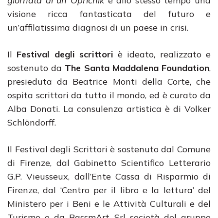
giornata di un Opričnik
è allo stesso tempo una
visione ricca fantasticata del futuro e
un’affilatissima diagnosi di un paese in crisi.
Il
Festival degli scrittori
è ideato, realizzato e
sostenuto da
The Santa Maddalena Foundation
,
presieduta da Beatrice Monti della Corte, che
ospita scrittori da tutto il mondo, ed è curato da
Alba Donati. La consulenza artistica è di Volker
Schlöndorff.
Il Festival degli Scrittori è sostenuto dal Comune
di Firenze, dal Gabinetto Scientifico Letterario
G.P. Vieusseux, dall’Ente Cassa di Risparmio di
Firenze, dal ‘Centro per il libro e la lettura’ del
Ministero per i Beni e le Attività Culturali e del
Turismo e da BassmArt Srl società del gruppo