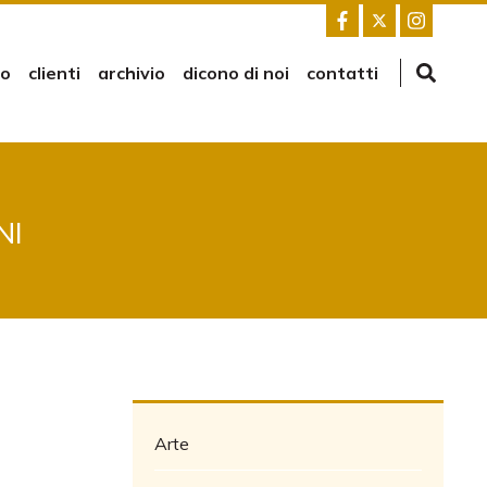
mo
clienti
archivio
dicono di noi
contatti
NI
Arte