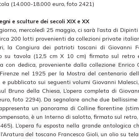
tola (14.000-18.000 euro, foto 2421)
segni e sculture dei secoli XIX e XX
giorno, mercoledì 25 maggio, ci sarà l’asta di Dipinti
irca 200 lotti provenienti da collezioni private italia
tri, la Congiura dei patrioti toscani di Giovanni F
io su tavola (12,5 cm X 10 cm) firmato sul retro 
ta con dedica, proveniente dalla collezione Enrico 
Firenze nel 1925 per la Mostra del centenario del
e, e pubblicato sui seguenti volumi Giovanni Malesci
 sul Bruno della Chiesa, L’opera completa di Giovann
 euro, foto 2294). Da segnalare anche due bellissime
, rappresenta un panorama di Colline fiorentine (sti
ompensato, è un Interno di salotto, firmato sul retro, 
465). L’opera fu esposta nella grande antologica c
l’Aratura del toscano Francesco Gioli, un olio su tela