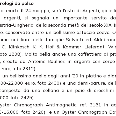
orologi da polso
a, martedì 24 maggio, sarà l’asta di Argenti, gioielli
i argenti, si segnala un importante servito da 
ustria-Ungheria, della seconda metà del secolo XIX, 
to, conservato entro un bellissimo astuccio coevo. 
mma nobiliare delle famiglie Salviati ed Aldobrand
. C. Klinkosch K. K. Hof & Kammer Lieferant, Wi
foto 1808). Molto bella anche una caffettiera di p
, creata da Antoine Boullier, in argenti con corpo
euro, foto 2312).
cca un bellissimo anello degli anni ’20 in platino e di
.000-22.000 euro, foto 2430) e una demi-parure, dell
, composta da una collana e un paio di orecchini 
000, foto 2425).
Oyster Chronograph Antimagnetic, ref. 3181 in ac
000-16.000, foto 2420) e un Oyster Chronograph Da