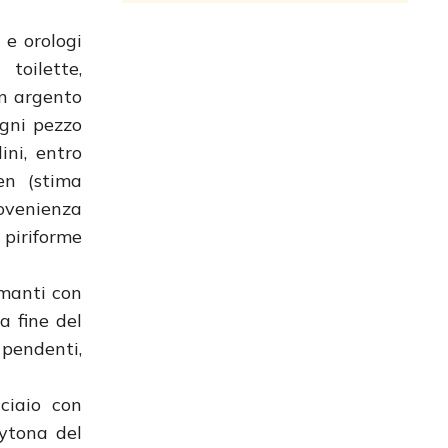
 e orologi
toilette,
in argento
Ogni pezzo
ini, entro
en (stima
rovenienza
 piriforme
amanti con
a fine del
pendenti,
ciaio con
ytona del