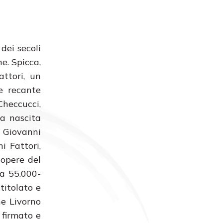
 dei secoli
ne. Spicca,
attori, un
e recante
Checcucci,
la nascita
, Giovanni
i Fattori,
 opere del
ma 55.000-
titolato e
he Livorno
 firmato e