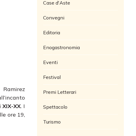
Case d'Aste
Convegni
Editoria
Enogastronomia
Eventi
Festival
o Ramirez
Premi Letterari
ll’incanto
li XIX-XX
. I
Spettacolo
le ore 19,
Turismo