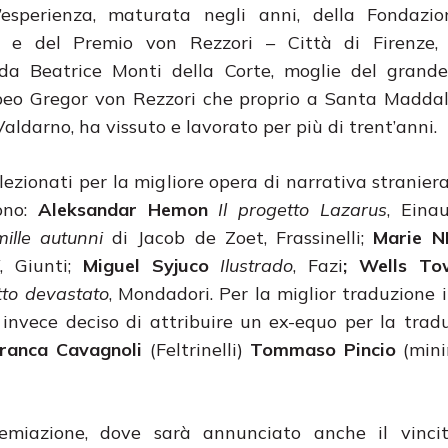
’esperienza, maturata negli anni, della Fondazi
 e del Premio von Rezzori – Città di Firenze,
 da Beatrice Monti della Corte, moglie del grande
peo Gregor von Rezzori che proprio a Santa Maddal
Valdarno, ha vissuto e lavorato per più di trent’anni.
selezionati per la migliore opera di narrativa stranie
sono:
Aleksandar Hemon
Il progetto Lazarus
, Einau
ille autunni
di Jacob de Zoet, Frassinelli;
Marie N
, Giunti;
Miguel Syjuco
Ilustrado
, Fazi
; Wells To
utto devastato
, Mondadori. Per la miglior traduzione i
a invece deciso di attribuire un ex-equo per la trad
ranca Cavagnoli
(Feltrinelli)
Tommaso Pincio
(mini
emiazione, dove sarà annunciato anche il vincit