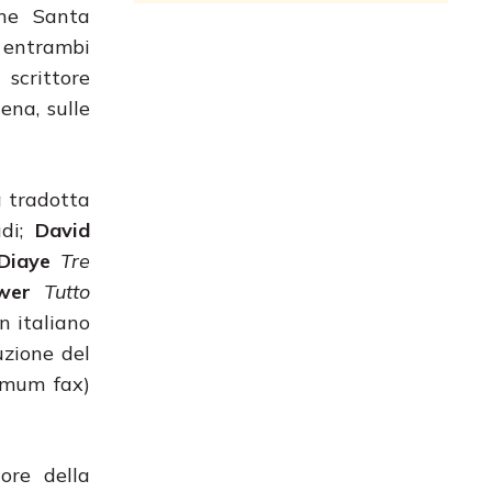
one Santa
 entrambi
 scrittore
ena, sulle
ra tradotta
di;
David
Diaye
Tre
wer
Tutto
n italiano
uzione del
mum fax)
ore della