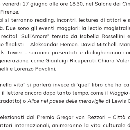
o venerdì 17 giugno alle ore 18,30, nel Salone dei C
Firenze.
l si terranno reading, incontri, lectures di attori e s
tà. Due sono gli eventi maggiori: la lectio magistrali
recital “Sull’Amore” tenuto da Isabella Rossellini
que finalisti – Aleksandar Hemon, David Mitchell, Mar
ls Tower – saranno presentati e dialogheranno con
 generazione, come Gianluigi Ricuperati, Chiara Valeri
lli e Lorenzo Pavolini.
nella vita” si parlerà invece di ‘quel’ libro che ha c
 e il lettore ancora dopo tanto tempo, come il
Viaggio 
 tradotto) o
Alice nel paese delle meraviglie
di Lewis C
elezionati dal Premio Gregor von Rezzori – Città d
aduttori internazionali, animeranno la vita culturale 