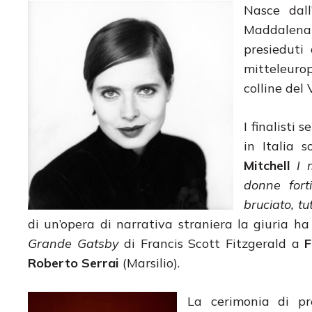
Nasce dall
Maddalena
presieduti
mitteleuro
colline del 
I finalisti 
in Italia 
Mitchell
I m
donne forti
bruciato, t
di un’opera di narrativa straniera la giuria h
Grande Gatsby
di Francis Scott Fitzgerald a
F
Roberto Serrai
(Marsilio).
La cerimonia di pr