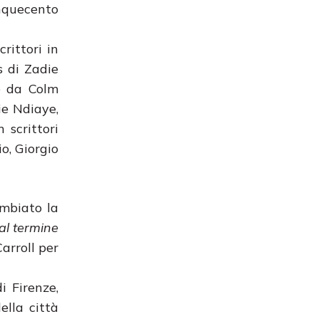
inquecento
crittori in
s di Zadie
 e da Colm
ie Ndiaye,
 scrittori
o, Giorgio
ambiato la
al termine
arroll per
i Firenze,
della città