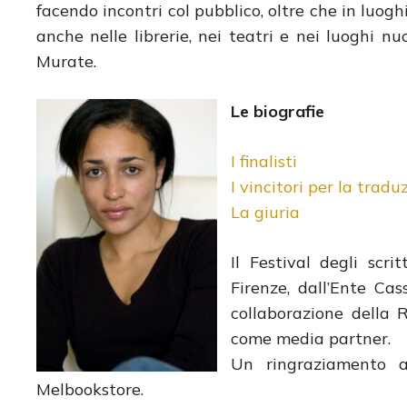
facendo incontri col pubblico, oltre che in luog
anche nelle librerie, nei teatri e nei luoghi n
Murate.
Le biografie
I finalisti
I vincitori per la tradu
La giuria
Il Festival degli scr
Firenze, dall’Ente Ca
collaborazione della 
come media partner.
Un ringraziamento a 
Melbookstore.