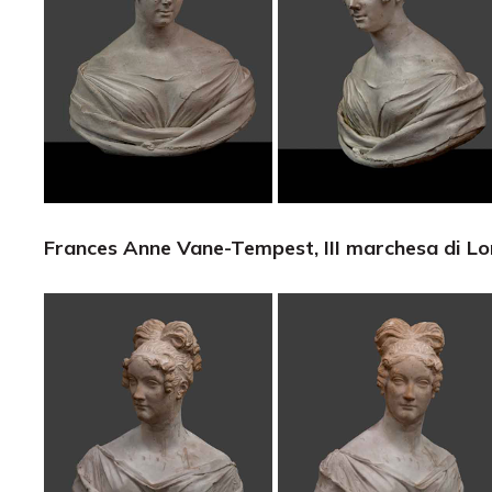
Frances Anne Vane-Tempest,
III marchesa di L