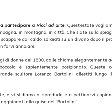
a a partecipare a
Ricci ad arte
!
Quest’estate voglia
ampagna, in montagna, in città. Che siate sulla spiag
er scappare dal caldo, sdraiati su un divano dopo il pr
n farvi annoiare.
ffigi di donne del 1800, dalle chiome elegantemente a
 boccolo è sapientemente posizionato. Queste c
ande scultore Lorenzo Bartolini, allestiti lungo i
, e vi sfidiamo a riprodurle e a pettinarvi copian
 agghindati alla guisa del “Bartolini”.