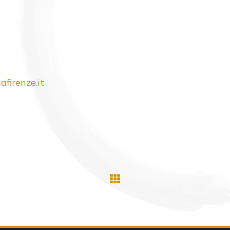
firenze.
it