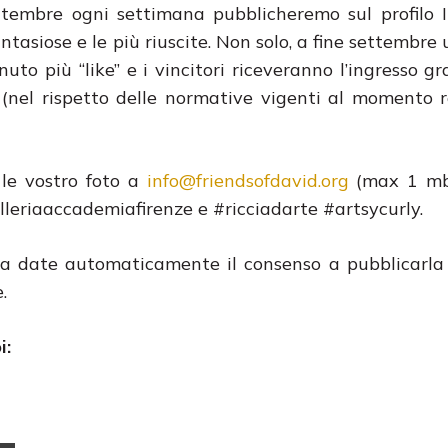
ttembre ogni settimana pubblicheremo sul profilo 
ntasiose e le più riuscite. Non solo, a fine settembre
uto più “like” e i vincitori riceveranno l’ingresso gr
 (nel rispetto delle normative vigenti al momento r
 le vostro foto a
info@friendsofdavid.org
(max 1 mb
lleriaaccademiafirenze e #ricciadarte #artsycurly.
ia date automaticamente il consenso a pubblicarla 
.
i:
or