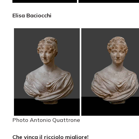
Elisa Baciocchi
Photo Antonio Quattrone
Che vinca il ricciolo migliore!