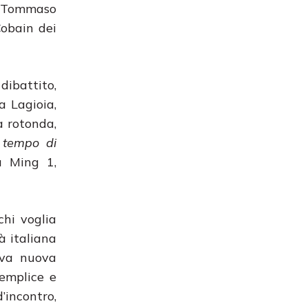
e Tommaso
Cobain dei
dibattito,
a Lagioia,
a rotonda,
l tempo di
u Ming 1,
chi voglia
à italiana
iva nuova
semplice e
’incontro,