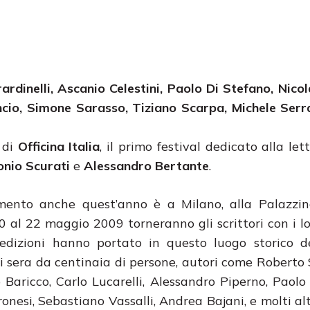
rdinelli, Ascanio Celestini,
Paolo Di Stefano, Nicol
io, Simone Sarasso, Tiziano Scarpa, Michele Serra
 di
Officina Italia
, il primo festival dedicato alla let
nio Scurati
e
Alessandro Bertante
.
ento anche quest’anno è a Milano, alla Palazzina
 al 22 maggio 2009 torneranno gli scrittori con i lor
edizioni hanno portato in questo luogo storico de
i sera da centinaia di persone, autori come Roberto
 Baricco, Carlo Lucarelli, Alessandro Piperno, Paolo
nesi, Sebastiano Vassalli, Andrea Bajani, e molti alt