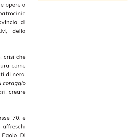
lle opere a
patrocinio
vincia di
LM, della
 crisi che
atura come
ti di nera,
Il coraggio
ri, creare
sse ’70, e
 affreschi
e Paolo Di