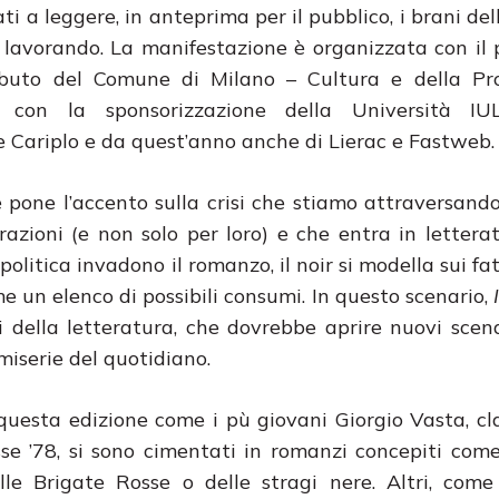
ati a leggere, in anteprima per il pubblico, i brani de
 lavorando. La manifestazione è organizzata con il 
ibuto del Comune di Milano – Cultura e della Pro
 con la sponsorizzazione della Università IU
 Cariplo e da quest’anno anche di Lierac e Fastweb.
e pone l’accento sulla crisi che stiamo attraversando,
razioni (e non solo per loro) e che entra in letter
litica invadono il romanzo, il noir si modella sui fat
e un elenco di possibili consumi. In questo scenario,
 della letteratura, che dovrebbe aprire nuovi scena
 miserie del quotidiano.
 questa edizione come i pù giovani Giorgio Vasta, cla
se ’78, si sono cimentati in romanzi concepiti come
 delle Brigate Rosse o delle stragi nere. Altri, com