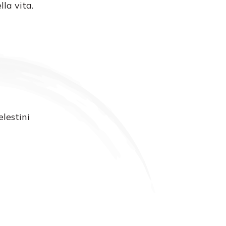
lla vita.
lestini