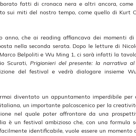
aborato fatti di cronaca nera e altri ancora, com
to sui miti del nostro tempo, come quello di Kurt 
o anno, che ai reading affiancava dei momenti di 
posta nella seconda serata. Dopo le letture di Nicol
 Marco Belpoliti e Wu Ming 1, ci sarà infatti la tavol
o Scurati,
Prigionieri del presente: la narrativa a
dizione del festival e vedrà dialogare insieme W
, è ormai diventato un appuntamento imperdibile per 
italiana, un importante palcoscenico per la creativit
ione nel quale poter affrontare da una prospett
alia è un festival ambizioso che, con una formula 
facilmente identificabile, vuole essere un momento d