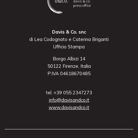
Davis & Co. snc
di Lea Codognato e Caterina Briganti
Ufficio Stampa
Borgo Albizi 14
50122 Firenze, Italia
P.IVA 04618670485
tel. +39 055 2347273
info@davisandco.it
www.davisandco.it