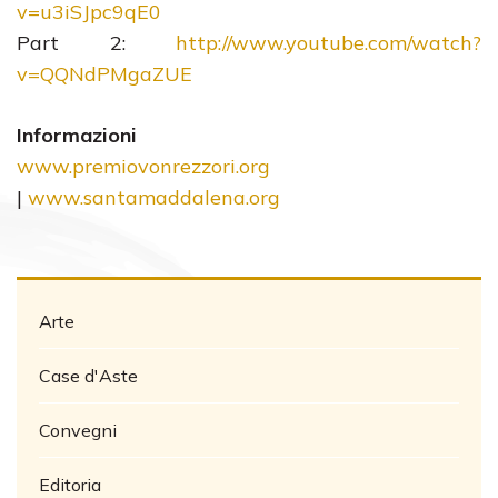
v=u3iSJpc9qE0
Part 2:
http://www.youtube.com/watch?
v=QQNdPMgaZUE
Informazioni
www.premiovonrezzori.org
|
www.santamaddalena.org
Arte
Case d'Aste
Convegni
Editoria