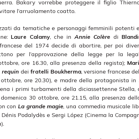
erra. Bakary vorrebbe proteggere il figlio Thier
vitare l’arruolamento coatto.
izzati da tematiche e personaggi femminili potenti e
one:
Laure Calamy
, che in
Annie Colère
di
Blandi
 francese del 1974 decide di abortire, per poi div
ono per l’approvazione della legge per la legal
tobre, ore 16.30, alla presenza della regista);
Mari
 requin
dei
fratelli Boukherma
, versione francese de
ottobre, ore 20.30), e madre della protagonista in
ena i primi turbamenti della diciassettenne Stella, a
omenica 30 ottobre, ore 21.15, alla presenza della
eon con
La grande magie
, una commedia musicale li
a Dénis Podalydès e Sergi López (Cinema la Compagn
).