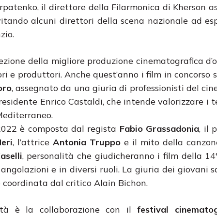
rpatenko, il direttore della Filarmonica di Kherson a
vitando alcuni direttori della scena nazionale ad es
zio.
lezione della migliore produzione cinematografica d’ol
ori e produttori. Anche quest’anno i film in concorso 
oro
, assegnato da una giuria di professionisti del cin
presidente Enrico Castaldi, che intende valorizzare i t
 Mediterraneo.
2022 è composta dal regista
Fabio Grassadonia
, il
eri
, l’attrice
Antonia Truppo
e il mito della canzon
aselli
, personalità che giudicheranno i film della 14
angolazioni e in diversi ruoli. La giuria dei giovani 
 coordinata dal critico Alain Bichon.
ità è la collaborazione con il
festival cinematog