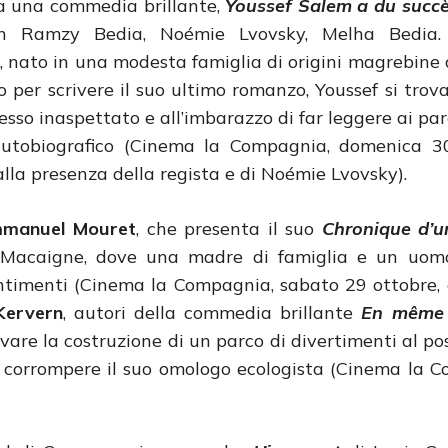
 una commedia brillante,
Youssef Salem a du succ
n Ramzy Bedia, Noémie Lvovsky, Melha Bedia. 
 nato in una modesta famiglia di origini magrebine 
to per scrivere il suo ultimo romanzo, Youssef si trov
sso inaspettato e all’imbarazzo di far leggere ai pare
utobiografico (Cinema la Compagnia, domenica 30
alla presenza della regista e di Noémie Lvovsky).
manuel Mouret
, che presenta il suo
Chronique d’u
t Macaigne, dove una madre di famiglia e un uom
ntimenti (Cinema la Compagnia, sabato 29 ottobre, 
Kervern
, autori della commedia brillante
En même
vare la costruzione di un parco di divertimenti al po
di corrompere il suo omologo ecologista (Cinema la 