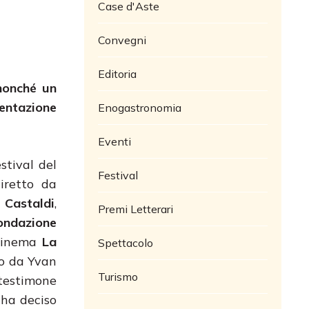
Case d'Aste
Convegni
Editoria
 nonché un
entazione
Enogastronomia
Eventi
stival del
Festival
diretto da
 Castaldi
,
Premi Letterari
ondazione
 cinema
La
Spettacolo
to da Yvan
Turismo
i testimone
l ha deciso