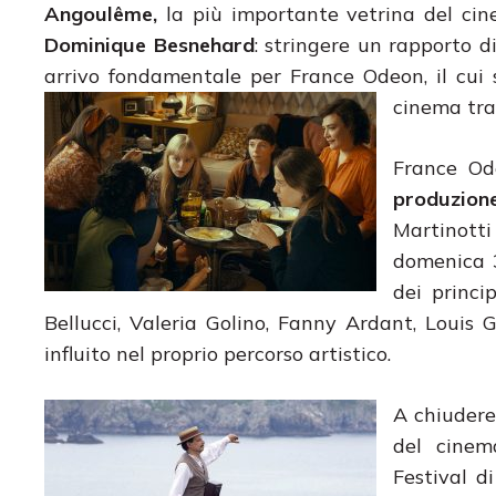
Angoulême,
la più importante vetrina del ci
Dominique Besnehard
: stringere un rapporto d
arrivo fondamentale per France Odeon, il cui 
cinema tran
France Od
produzion
Martinott
domenica 3
dei princip
Bellucci, Valeria Golino, Fanny Ardant, Louis 
influito nel proprio percorso artistico.
A chiudere
del cinem
Festival d