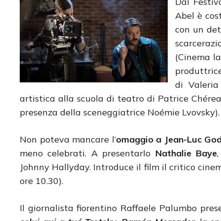
Dal Festi
Abel è cos
con un dete
scarceraz
(Cinema la
produttric
di Valeria
artistica alla scuola di teatro di Patrice Ché
presenza della sceneggiatrice Noémie Lvovsky).
Non poteva mancare l’
omaggio a Jean-Luc Go
meno celebrati. A presentarlo
Nathalie Baye
Johnny Hallyday. Introduce il film il critico cin
ore 10.30).
Il giornalista fiorentino Raffaele Palumbo pre