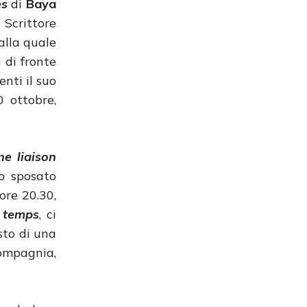
ès
di
Baya
Scrittore
alla quale
a di fronte
nti il suo
 ottobre,
ne liaison
o sposato
ore 20.30,
 temps
, ci
sto di una
Compagnia,