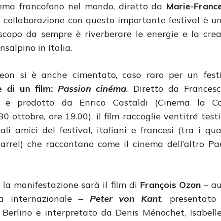
nema francofono nel mondo, diretto da
Marie-France
i collaborazione con questo importante festival è u
scopo da sempre è riverberare le energie e la crea
salpino in Italia.
eon si è anche cimentato, caso raro per un fest
e di un film:
Passion cinéma
.
Diretto da Francesc
i e prodotto da Enrico Castaldi (Cinema la C
0 ottobre, ore 19.00), il film raccoglie ventitré tes
ali amici del festival, italiani e francesi (tra i qu
Garrel) che raccontano come il cinema dell’altro P
 la manifestazione sarà il film di
François Ozon
– au
a internazionale –
Peter von Kant
, presentato 
i Berlino e interpretato da Denis Ménochet, Isabell