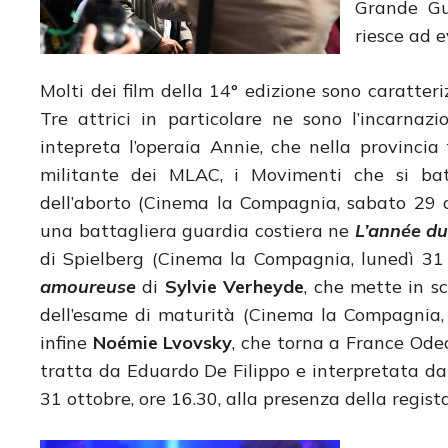
Grande Gu
riesce ad e
Molti dei film della 14° edizione sono caratter
Tre attrici in particolare ne sono l’incarnazi
intepreta l’operaia Annie, che nella provincia
militante dei MLAC, i Movimenti che si batt
dell’aborto (Cinema la Compagnia, sabato 29 ot
una battagliera guardia costiera ne
L’année du
di Spielberg (Cinema la Compagnia, lunedì 31 
amoureuse
di
Sylvie Verheyde
, che mette in sc
dell’esame di maturità (Cinema la Compagnia, d
infine
Noémie Lvovsky
, che torna a France Od
tratta da Eduardo De Filippo e interpretata d
31 ottobre, ore 16.30, alla presenza della regista