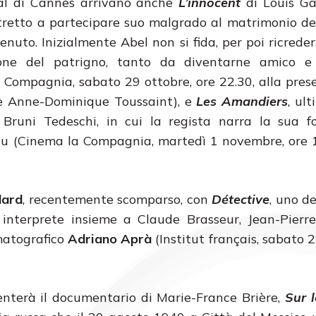
val di Cannes arrivano anche
L’innocent
di Louis Ga
tretto a partecipare suo malgrado al matrimonio d
nuto. Inizialmente Abel non si fida, per poi ricreder
ione del patrigno, tanto da diventarne amico e
 Compagnia, sabato 29 ottobre, ore 22.30, alla pres
e Anne-Dominique Toussaint), e
Les Amandiers
, ul
 Bruni Tedeschi, in cui la regista narra la sua f
reau (Cinema la Compagnia, martedì 1 novembre, ore 1
dard
, recentemente scomparso, con
Détective
, uno de
, interprete insieme a Claude Brasseur, Jean-Pierr
ematografico
Adriano Aprà
(Institut français, sabato 2
senterà il documentario di Marie-France Brière,
Sur 