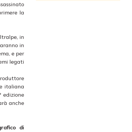
ssassinato
primere la
tralpe, in
saranno in
ema, e per
emi legati
 produttore
e italiana
° edizione
sarà anche
rafico di