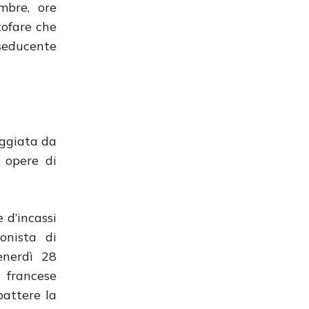
mbre, ore
tofare che
 seducente
eggiata da
 opere di
 d’incassi
onista di
enerdì 28
 francese
battere la