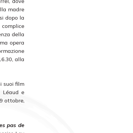
rrel, dove
ella madre
si dopo la
 complice
enza della
tima opera
ormazione
6.30, alla
i suoi film
e Léaud e
9 ottobre,
les pas de