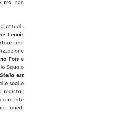
no ma non
d attuali.
ne Lenoir
entare una
izzazione
na Foïs
è
llo Squalo
Stella est
lle soglie
 regista);
beramente
ia, lunedì