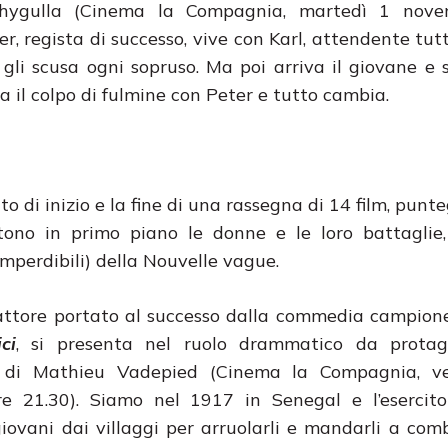
ygulla (Cinema la Compagnia, martedì 1 nove
er, regista di successo, vive con Karl, attendente tut
 gli scusa ogni sopruso. Ma poi arriva il giovane e
a il colpo di fulmine con Peter e tutto cambia.
to di inizio e la fine di una rassegna di 14 film, punt
tono in primo piano le donne e le loro battaglie,
imperdibili) della Nouvelle vague.
 attore portato al successo dalla commedia campione
ci
, si presenta nel ruolo drammatico da protag
di Mathieu Vadepied (Cinema la Compagnia, v
re 21.30). Siamo nel 1917 in Senegal e l’esercito
giovani dai villaggi per arruolarli e mandarli a com