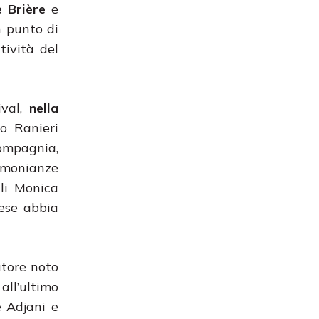
 Brière
e
n punto di
tività del
ival,
nella
o Ranieri
ompagnia,
timonianze
ali Monica
aese abbia
tore noto
all’ultimo
e Adjani e