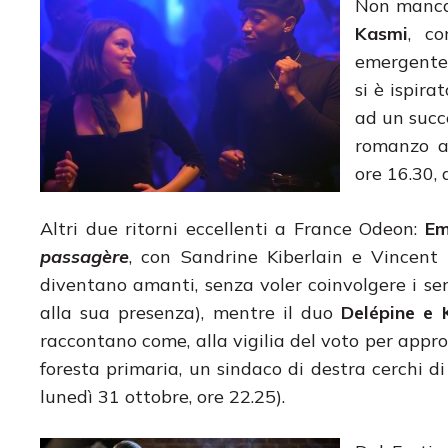
Non manca
Kasmi
, co
emergente,
si è ispira
ad un succe
romanzo a
ore 16.30, 
Altri due ritorni eccellenti a France Odeon:
Em
passagère
, con Sandrine Kiberlain e Vincen
diventano amanti, senza voler coinvolgere i se
alla sua presenza), mentre il duo
Delépine e 
raccontano come, alla vigilia del voto per appro
foresta primaria, un sindaco di destra cerchi 
lunedì 31 ottobre, ore 22.25).