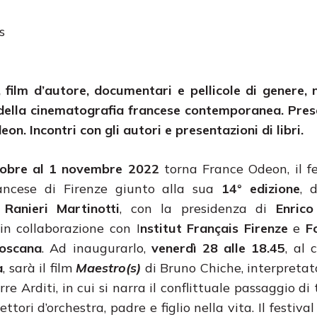
s
film d’autore, documentari e pellicole di genere,
della cinematografia francese contemporanea. Pres
on. Incontri con gli autori e presentazioni di libri.
tobre al 1 novembre 2022
torna France Odeon, il fe
ancese di Firenze giunto alla sua
14° edizione
, 
 Ranieri Martinotti
, con la presidenza di
Enrico
 in collaborazione con I
nstitut Français Firenze
e
F
oscana
. Ad inaugurarlo,
venerdì 28 alle 18.45
, al
a
, sarà il film
Maestro(s)
di Bruno Chiche, interpreta
rre Arditi, in cui si narra il conflittuale passaggio d
ettori d’orchestra, padre e figlio nella vita. Il festiva