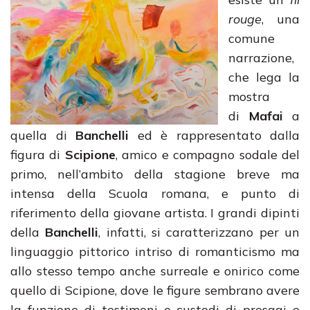
rouge
, una
comune
narrazione,
che lega la
mostra
di
Mafai
a
quella di
Banchelli
ed è rappresentato dalla
figura di
Scipione
, amico e compagno sodale del
primo, nell’ambito della stagione breve ma
intensa della Scuola romana, e punto di
riferimento della giovane artista. I grandi dipinti
della
Banchelli
, infatti, si caratterizzano per un
linguaggio pittorico intriso di romanticismo ma
allo stesso tempo anche surreale e onirico come
quello di Scipione, dove le figure sembrano avere
la funzione di testimoni e custodi di presagi e