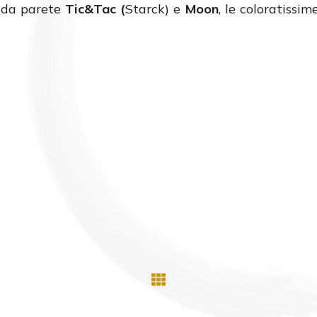
gi da parete
Tic&Tac (
Starck) e
Moon
, le coloratissi