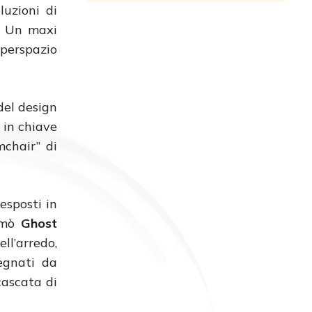
uzioni di
g. Un maxi
iperspazio
del design
a in chiave
mchair” di
esposti in
comò
Ghost
l’arredo,
segnati da
cascata di