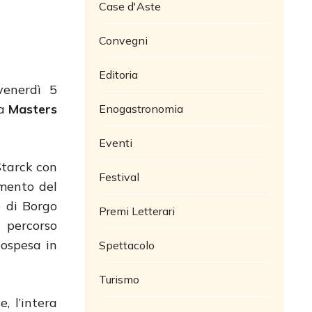
Case d'Aste
Convegni
Editoria
venerdì 5
ia
Masters
Enogastronomia
Eventi
Starck con
Festival
imento del
o di Borgo
Premi Letterari
 percorso
sospesa in
Spettacolo
Turismo
, l’intera