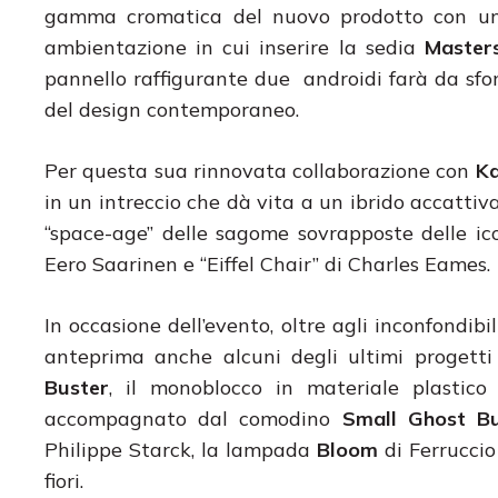
gamma cromatica del nuovo prodotto con una
ambientazione in cui inserire la sedia
Master
pannello raffigurante due androidi farà da sfo
del design contemporaneo.
Per questa sua rinnovata collaborazione con
Ka
in un intreccio che dà vita a un ibrido accattiv
“space-age” delle sagome sovrapposte delle ico
Eero Saarinen e “Eiffel Chair” di Charles Eames.
In occasione dell’evento, oltre agli inconfondibi
anteprima anche alcuni degli ultimi progett
Buster
, il monoblocco in materiale plastic
accompagnato dal comodino
Small Ghost Bu
Philippe Starck, la lampada
Bloom
di Ferruccio
fiori.