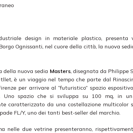
oraneo
dustriale design in materiale plastico, presenta 
 Borgo Ognissanti, nel cuore della città, la nuova sed
a della nuova sedia
Masters
, disegnata da Philippe 
tllet, è un viaggio nel tempo che parte dal Rinasc
irenze per arrivare al “futuristico” spazio espositiv
i. Uno spazio che si sviluppa su 100 mq, in un
te caratterizzato da una costellazione multicolor 
pade FL/Y, uno dei tanti best-seller del marchio.
ema nelle due vetrine presenteranno, rispettivamente