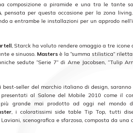
 composizione a piramide e una tra le tante sol
s
, pensata per questa occasione per la zona livin
ndo a entrambe le installazioni per un approdo nell’
rtell
, Starck ha voluto rendere omaggio a tre icone 
ante e sinuoso.
Masters
è la “summa stilistica” rilett
niche sedute “Serie 7” di Arne Jacobsen, “Tulip Ar
li best-seller del marchio italiano di design, saranno 
i presentati al Salone del Mobile 2010 come il 
o più grande mai prodotto ad oggi nel mondo del
ster
, i coloratissimi side table Tip Top, tutti di
 Laviani, scenografica e sfarzosa, composta da una 