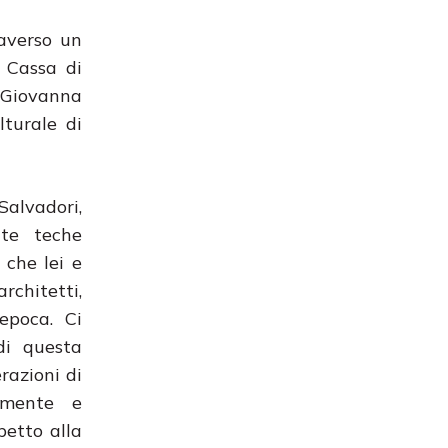
raverso un
e Cassa di
a Giovanna
lturale di
 Salvadori,
tte teche
 che lei e
rchitetti,
’epoca. Ci
di questa
razioni di
camente e
petto alla