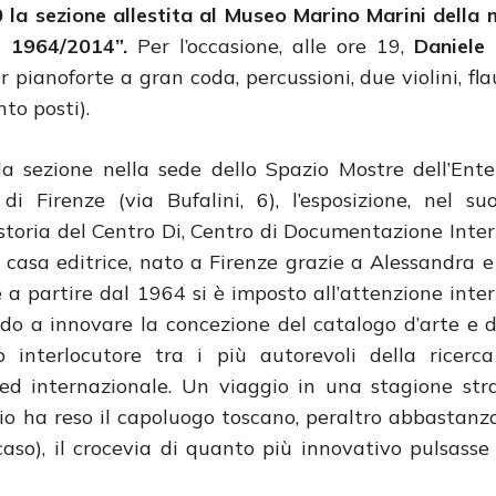
0 la sezione allestita al Museo Marino Marini della
i 1964/2014”.
Per l’occasione, alle ore 19,
Daniele
r pianoforte a gran coda, percussioni, due violini, fl
to posti).
la sezione nella sede dello Spazio Mostre dell’Ent
di Firenze (via Bufalini, 6), l’esposizione, nel su
 storia del Centro Di, Centro di Documentazione Inte
e casa editrice, nato a Firenze grazie a Alessandra e
 a partire dal 1964 si è imposto all’attenzione inte
do a innovare la concezione del catalogo d’arte e d
 interlocutore tra i più autorevoli della ricerca
ed internazionale. Un viaggio in una stagione str
nio ha reso il capoluogo toscano, peraltro abbastanz
 caso), il crocevia di quanto più innovativo pulsasse