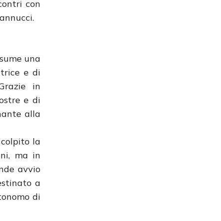
contri con
Nannucci.
assume una
trice e di
Grazie in
ostre e di
nante alla
colpito la
oni, ma in
ende avvio
estinato a
utonomo di