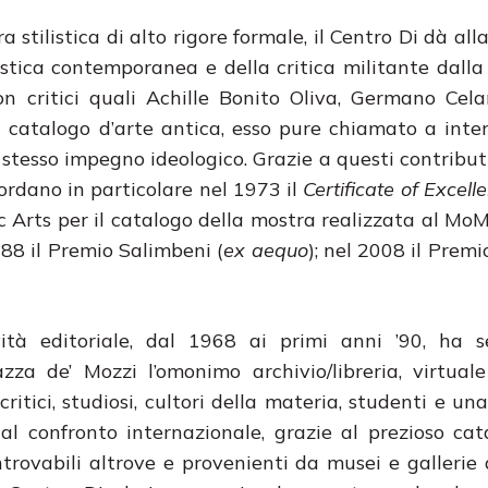
 stilistica di alto rigore formale, il Centro Di dà al
istica contemporanea e della critica militante dalla 
on critici quali Achille Bonito Oliva, Germano Cela
el catalogo d’arte antica, esso pure chiamato a inte
 stesso impegno ideologico. Grazie a questi contributi
cordano in particolare nel 1973 il
Certificate of Excel
ic Arts per il catalogo della mostra realizzata al M
988 il Premio Salimbeni (
ex aequo
); nel 2008 il Premi
vità editoriale, dal 1968 ai primi anni ’90, ha s
azza de’ Mozzi l’omonimo archivio/libreria, virtual
, critici, studiosi, cultori della materia, studenti e un
al confronto internazionale, grazie al prezioso ca
ntrovabili altrove e provenienti da musei e gallerie d