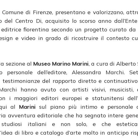
l Comune di Firenze, presentano e valorizzano, att
io del Centro Di, acquisito lo scorso anno dall’Ent
 editrice fiorentina secondo un progetto curato d
ign e video in grado di ricostruire il contesto cu
lla sezione al
Museo Marino Marini
, a cura di Alberto
io personale dell’editore, Alessandra Marchi. Se
 testimonianze del rapporto diretto e continuativo
Marchi hanno avuto con artisti visivi, musicisti, a
con i maggiori editori europei e statunitensi dell
qui al
Marini
sul piano più intimo e personale 
ria avventura editoriale che ha segnato intere gene
 studiosi italiani e non solo, e che esteti
idea di libro e catalogo d’arte molto in anticipo ris