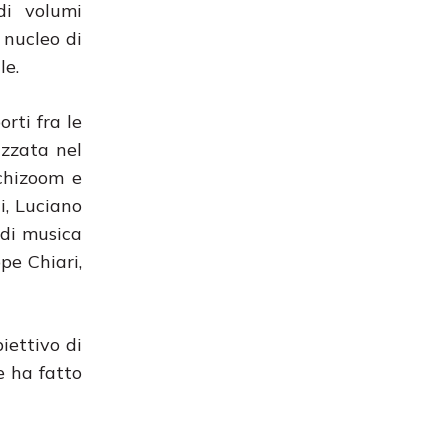
di volumi
 nucleo di
le.
orti fra le
izzata nel
rchizoom e
i, Luciano
 di musica
pe Chiari,
biettivo di
e ha fatto