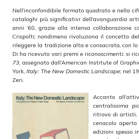
Nell’inconfondibile formato quadrato e nella cifra
cataloghi più significativi dell’avanguardia art
anni ’60, grazie alla intensa collaborazione c
Crispolti; nondimeno rivoluziona il concetto d
rileggere la tradizione alta e consacrata, con lo
Di ha ricevuto vari premi e riconoscimenti: si ri
73
, assegnato dall’American Institute of Graph
York,
Italy: The New Domestic Landscape
; nel 1
Zeri.
Accanto all’atti
centralissima pi
ritrovo di artisti
cenacolo aperto 
edizioni spesso i