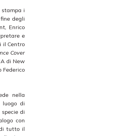
la stampa i
fine degli
nt, Enrico
rpretare e
 il Centro
lence Cover
oMA di New
o Federico
ede nella
e luogo di
a specie di
talogo con
i tutto il