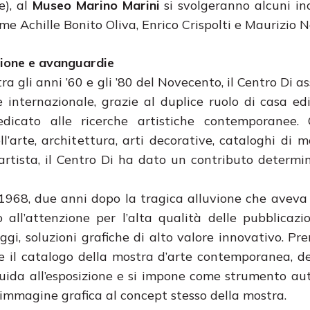
e), al
Museo Marino Marini
si svolgeranno alcuni in
ome Achille Bonito Oliva, Enrico Crispolti e Maurizio 
azione e avanguardie
a gli anni ’60 e gli ’80 del Novecento, il Centro Di 
nternazionale, grazie al duplice ruolo di casa edi
dedicato alle ricerche artistiche contemporanee. 
ll’arte, architettura, arti decorative, cataloghi di m
 d’artista, il Centro Di ha dato un contributo determi
968, due anni dopo la tragica alluvione che aveva 
o all’attenzione per l’alta qualità delle pubblicazi
ggi, soluzioni grafiche di alto valore innovativo. Pr
 il catalogo della mostra d’arte contemporanea, d
a guida all’esposizione e si impone come strumento a
e immagine grafica al concept stesso della mostra.