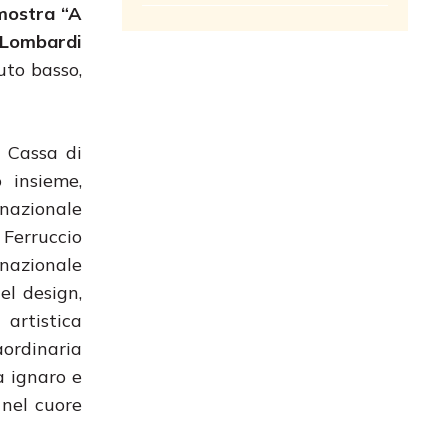
 mostra “A
 Lombardi
auto basso,
e Cassa di
o insieme,
rnazionale
 Ferruccio
rnazionale
el design,
 artistica
aordinaria
a ignaro e
 nel cuore