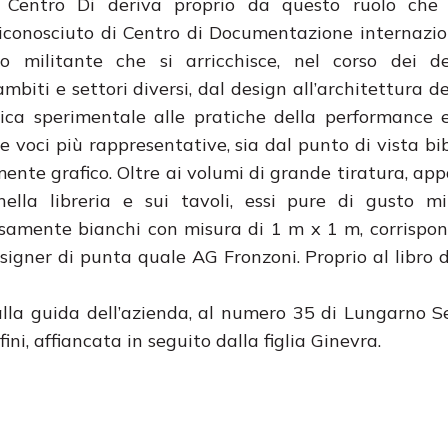
Centro Di deriva proprio da questo ruolo che 
iconosciuto di Centro di Documentazione internazio
o militante che si arricchisce, nel corso dei de
mbiti e settori diversi, dal design all’architettura de
ca sperimentale alle pratiche della performance e
e voci più rappresentative, sia dal punto di vista bib
ente grafico. Oltre ai volumi di grande tiratura, app
nella libreria e sui tavoli, essi pure di gusto mi
rosamente bianchi con misura di 1 m x 1 m, corrispon
esigner di punta quale AG Fronzoni. Proprio al libro d’
lla guida dell’azienda, al numero 35 di Lungarno Ser
i, affiancata in seguito dalla figlia Ginevra.