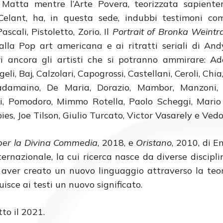
 Matta mentre l’Arte Povera, teorizzata sapient
elant, ha, in questa sede, indubbi testimoni com
Pascali, Pistoletto, Zorio. Il
Portrait of Bronka Weintr
alla Pop art americana e ai ritratti seriali di An
i ancora gli artisti che si potranno ammirare: Ad
geli, Baj, Calzolari, Capogrossi, Castellani, Ceroli, Chi
adamaino, De Maria, Dorazio, Mambor, Manzoni, 
, Pomodoro, Mimmo Rotella, Paolo Scheggi, Mario 
ies, Joe Tilson, Giulio Turcato, Victor Vasarely e Ved
 per la Divina Commedia
, 2018, e
Oristano
, 2010, di Em
ternazionale, la cui ricerca nasce da diverse disciplin
di aver creato un nuovo linguaggio attraverso la teo
uisce ai testi un nuovo significato.
tto il 2021.