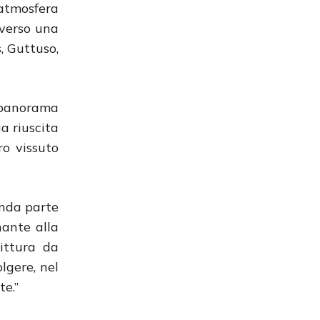
 atmosfera
averso una
, Guttuso,
l panorama
a riuscita
ro vissuto
onda parte
nante alla
ittura da
lgere, nel
te.”