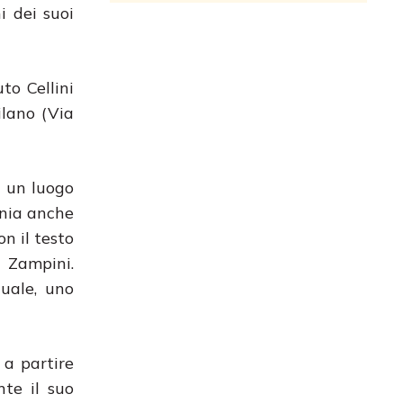
i dei suoi
to Cellini
ilano (Via
e un luogo
onia anche
n il testo
 Zampini.
uale, uno
 a partire
nte il suo