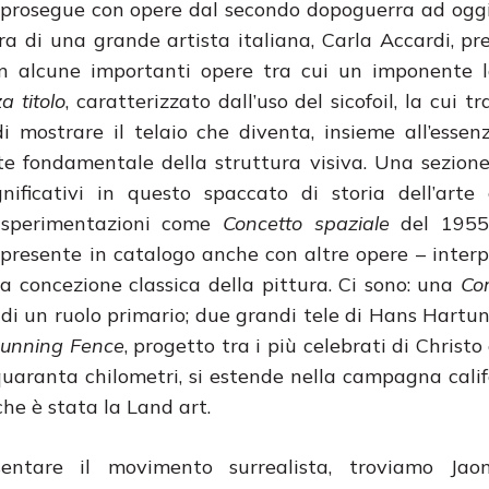
prosegue con opere dal secondo dopoguerra ad oggi
ura di una grande artista italiana, Carla Accardi, pr
n alcune importanti opere tra cui un imponente l
a titolo
, caratterizzato dall’uso del sicofoil, la cui 
i mostrare il telaio che diventa, insieme all’essenz
te fondamentale della struttura visiva. Una sezion
ignificativi in questo spaccato di storia dell’art
sperimentazioni come
Concetto spaziale
del 1955
presente in catalogo anche con altre opere – interp
a concezione classica della pittura. Ci sono: una
Co
di un ruolo primario; due grandi tele di Hans Hartun
unning Fence
, progetto tra i più celebrati di Christ
quaranta chilometri, si estende nella campagna cali
che è stata la Land art.
entare il movimento surrealista, troviamo Ja