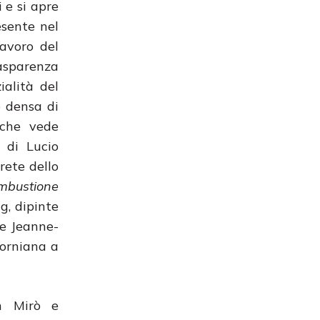
 e si apre
esente nel
avoro del
trasparenza
ialità del
e densa di
e che vede
 di Lucio
rete dello
mbustione
g, dipinte
o e Jeanne-
forniana a
on Mirò e