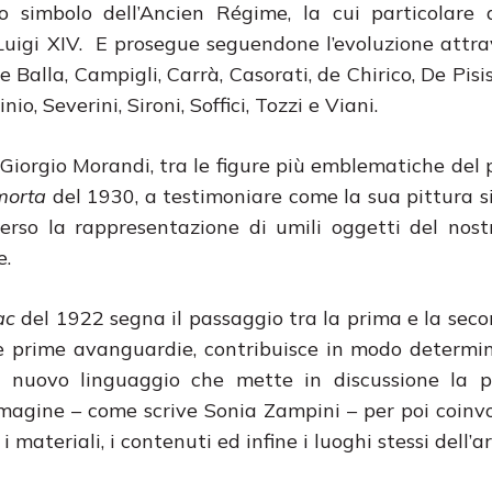
go simbolo dell’Ancien Régime, la cui particolare
 Luigi XIV. E prosegue seguendone l’evoluzione attr
 Balla, Campigli, Carrà, Casorati, de Chirico, De Pisis
o, Severini, Sironi, Soffici, Tozzi e Viani.
Giorgio Morandi, tra le figure più emblematiche de
morta
del 1930, a testimoniare come la sua pittura si
verso la rappresentazione di umili oggetti del nost
e.
ac
del 1922 segna il passaggio tra la prima e la sec
le prime avanguardie, contribuisce in modo determi
un nuovo linguaggio che mette in discussione la p
immagine – come scrive Sonia Zampini – per poi coinvo
materiali, i contenuti ed infine i luoghi stessi dell’ar