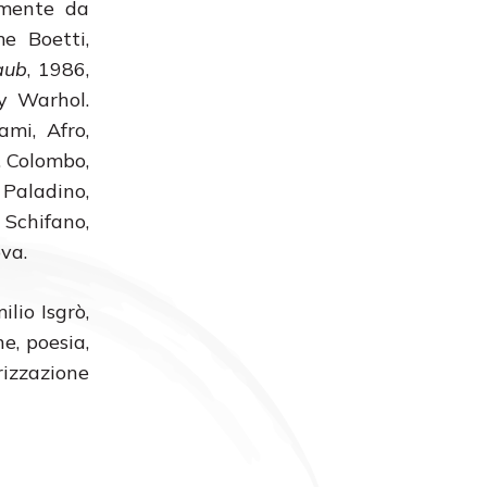
emente da
e Boetti,
aub
, 1986,
dy Warhol.
ami, Afro,
a, Colombo,
Paladino,
Schifano,
ova.
ilio Isgrò,
e, poesia,
rizzazione