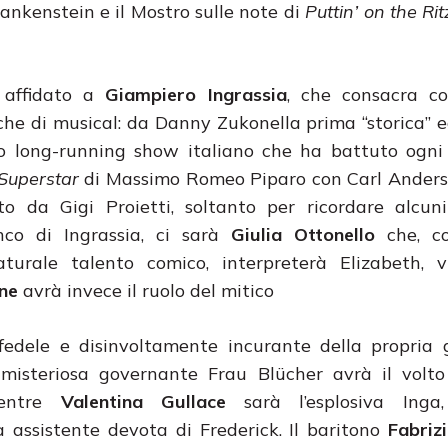
rankenstein e il Mostro sulle note di
Puttin’ on the Rit
è affidato a
Giampiero Ingrassia
, che consacra co
che di musical: da Danny Zukonella prima “storica” e
imo long-running show italiano che ha battuto ogni
 Superstar
di Massimo Romeo Piparo con Carl Anderso
o da Gigi Proietti, soltanto per ricordare alcuni
nco di Ingrassia, ci sarà
Giulia Ottonello
che, co
turale talento comico, interpreterà Elizabeth, v
one
avrà invece il ruolo del mitico
 fedele e disinvoltamente incurante della propria
 misteriosa governante Frau Blücher avrà il volt
entre
Valentina Gullace
sarà l’esplosiva Inga
a assistente devota di Frederick. Il baritono
Fabriz