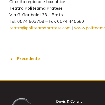
Circuito regionale box office
Teatro Politeama Pratese
Via G. Garibaldi 33 – Prato
Tel. 0574 603758 – Fax 0574 445580
teatro@politeamapratese.com
|
www.politeama
Precedente
Davis & Co. snc