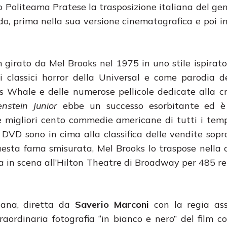
ro Politeama Pratese la trasposizione italiana del gen
do, prima nella sua versione cinematografica e poi in
lm girato da Mel Brooks nel 1975 in uno stile ispirato
 classici horror della Universal e come parodia d
 Whale e delle numerose pellicole dedicate alla c
nstein Junior
ebbe un successo esorbitante ed è 
e migliori cento commedie americane di tutti i temp
n DVD sono in cima alla classifica delle vendite sopr
 questa fama smisurata, Mel Brooks lo traspose nell
 in scena all’Hilton Theatre di Broadway per 485 re
liana, diretta da
Saverio Marconi
con la regia ass
raordinaria fotografia “in bianco e nero” del film co