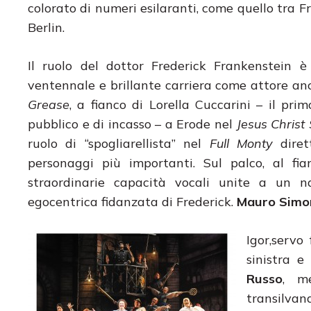
colorato di numeri esilaranti, come quello tra F
Berlin.
Il ruolo del dottor Frederick Frankenstein 
ventennale e brillante carriera come attore an
Grease
, a fianco di Lorella Cuccarini – il pr
pubblico e di incasso – a Erode nel
Jesus Christ
ruolo di “spogliarellista” nel
Full Monty
dirett
personaggi più importanti. Sul palco, al fia
straordinarie capacità vocali unite a un na
egocentrica fidanzata di Frederick.
Mauro Sim
Igor,servo
sinistra e
Russo
, m
transilvan