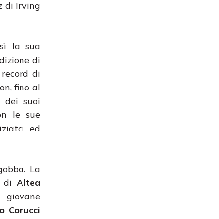
z
di Irving
sì la sua
dizione di
 record di
n, fino al
 dei suoi
n le sue
iziata ed
 gobba. La
o di
Altea
, giovane
io Corucci