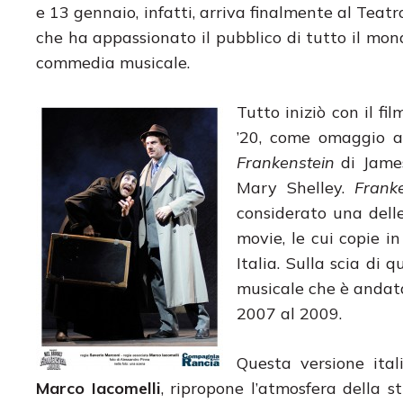
e 13 gennaio, infatti, arriva finalmente al Teat
che ha appassionato il pubblico di tutto il mon
commedia musicale.
Tutto iniziò con il fi
’20, come omaggio ai
Frankenstein
di James
Mary Shelley.
Franke
considerato una dell
movie, le cui copie i
Italia. Sulla scia di
musicale che è andata
2007 al 2009.
Questa versione ita
Marco Iacomelli
, ripropone l’atmosfera della st