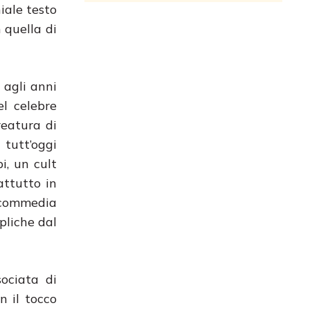
iale testo
 quella di
 agli anni
el celebre
reatura di
tutt’oggi
i, un cult
attutto in
a commedia
pliche dal
ociata di
n il tocco