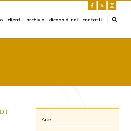
mo
clienti
archivio
dicono di noi
contatti
D I
Arte