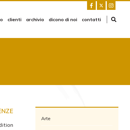
mo
clienti
archivio
dicono di noi
contatti
ENZE
Arte
ition