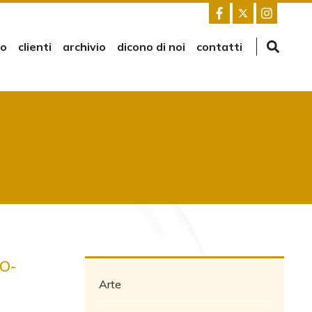
mo
clienti
archivio
dicono di noi
contatti
O-
Arte