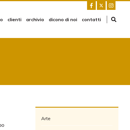
mo
clienti
archivio
dicono di noi
contatti
Arte
po