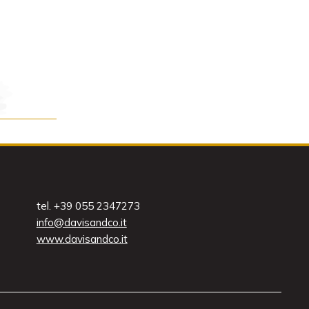
tel. +39 055 2347273
info@davisandco.it
www.davisandco.it