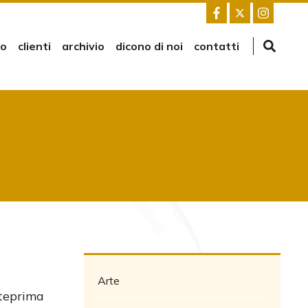
mo
clienti
archivio
dicono di noi
contatti
Arte
nteprima