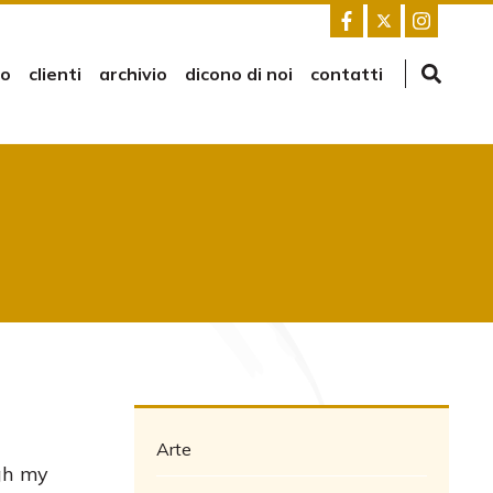
mo
clienti
archivio
dicono di noi
contatti
Arte
gh my