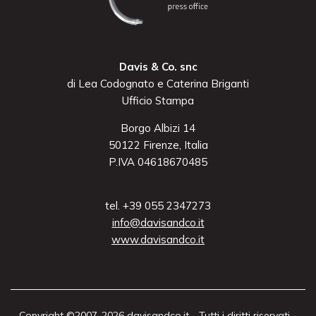
Davis & Co. snc
di Lea Codognato e Caterina Briganti
Ufficio Stampa
Borgo Albizi 14
50122 Firenze, Italia
P.IVA 04618670485
tel. +39 055 2347273
info@davisandco.it
www.davisandco.it
Copyright ©2007-2026 davisandco.it - Tutti i diritti riservati -