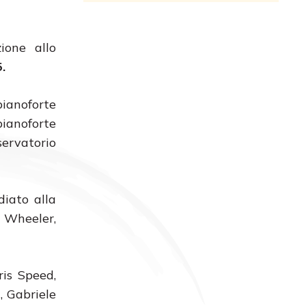
ione allo
.
ianoforte
pianoforte
servatorio
diato alla
y Wheeler,
ris Speed,
, Gabriele