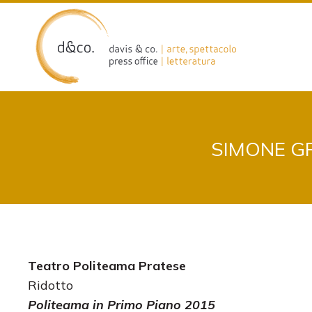
Skip
to
content
SIMONE G
Teatro Politeama Pratese
Ridotto
Politeama in Primo Piano 2015