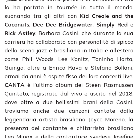
lo ha portato in tournée in tutto il mondo,
suonando tra gli altri con
Kid Creole and the
Coconuts
,
Dee Dee Bridgewater
,
Simply Red
e
Rick Astley
. Barbara Casini, che durante la sua
carriera ha collaborato con personalità di spicco
della scena jazz e brasiliana in Italia e all’estero
come Phil Woods, Lee Konitz, Toninho Horta,
Guinga, oltre a Enrico Rava e Stefano Bollani,
ormai da anni è ospite fisso dei loro concerti live.
CANTA
è l’ultimo album dei Steen Rasmussen
Quinteto, registrato dal vivo e uscito nel 2018,
dove oltre a due bellissimi brani della Casini,
troviamo anche due canzoni cantate dalla
leggendaria artista brasiliana Joyce Moreno, la
presenza del cantante e chitarrista brasiliano
Leo Minax e della cantautrice svedese Josefine