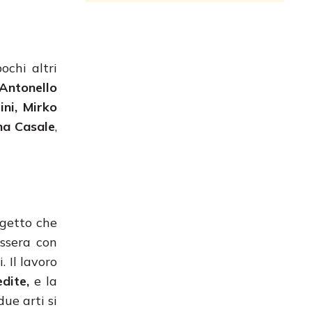
ochi altri
 Antonello
ini, Mirko
ana Casale
,
ogetto che
ssera con
. Il lavoro
edite,
e la
ue arti si