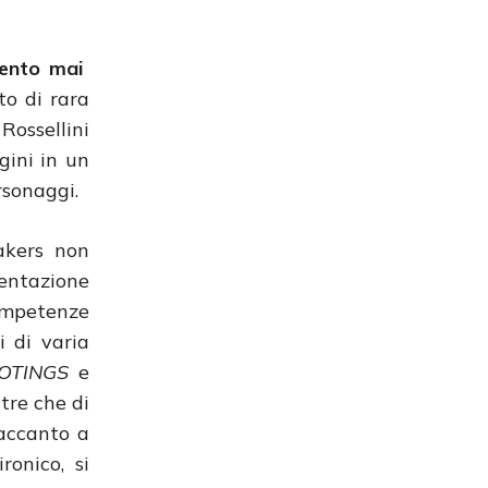
ento mai
oto di rara
 Rossellini
gini in un
rsonaggi.
akers non
quentazione
ompetenze
i di varia
OTINGS
e
ltre che di
 accanto a
ronico, si