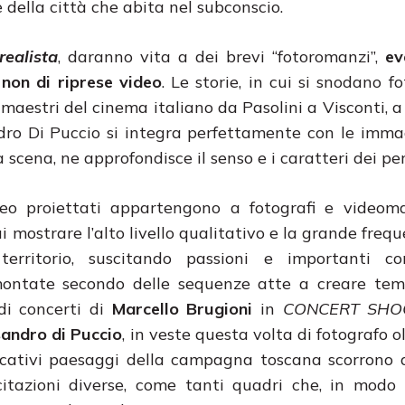
 della città che abita nel subconscio.
realista
, daranno vita a dei brevi “fotoromanzi”,
ev
e non di riprese video
. Le storie, in cui si snodano f
 maestri del cinema italiano da Pasolini a Visconti, a
dro Di Puccio si integra perfettamente con le imma
 scena, ne approfondisce il senso e i caratteri dei pe
deo proiettati appartengono a fotografi e videom
ui mostrare l’alto livello qualitativo e la grande fre
erritorio, suscitando passioni e importanti c
 montate secondo delle sequenze atte a creare tem
di concerti di
Marcello Brugioni
in
CONCERT SHO
andro di Puccio
, in veste questa volta di fotografo o
vocativi paesaggi della campagna toscana scorrono
citazioni diverse, come tanti quadri che, in modo i