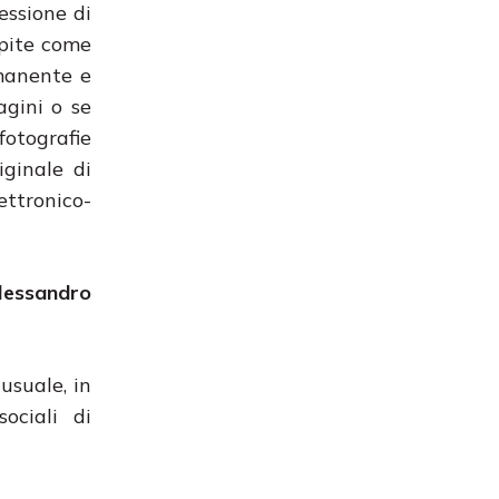
essione di
epite come
mmanente e
agini o se
fotografie
ginale di
ettronico-
lessandro
nusuale, in
ociali di