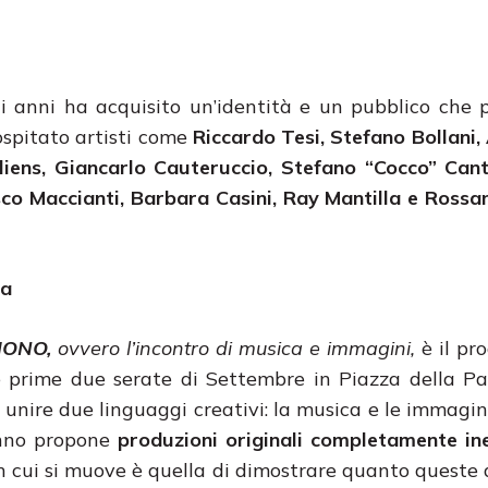
i anni ha acquisito un’identità e un pubblico che p
ospitato artisti come
Riccardo Tesi, Stefano Bollani,
taliens, Giancarlo Cauteruccio, Stefano “Cocco” Cant
esco Maccianti, Barbara Casini, Ray Mantilla e Ross
a
HONO,
ovvero l’incontro di musica e immagini,
è il pr
 prime due serate di Settembre in Piazza della Pa
i unire due linguaggi creativi: la musica e le immagini
anno propone
produzioni
originali completamente in
n cui si muove è quella di dimostrare quanto queste d