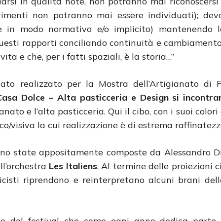
hiarsi in qualità note, non potranno mai riconoscersi
ltrimenti non potranno mai essere individuati); de
sse in modo normativo e/o implicito) mantenendo l
uesti rapporti conciliando continuità e cambiamento
a e che, per i fatti spaziali, è la storia…”
tato realizzato per la Mostra dell’Artigianato di F
Casa Dolce – Alta pasticceria e Design si incontra
anato e l’alta pasticceria. Qui il cibo, con i suoi colori
co/visiva la cui realizzazione è di estrema raffinatezz
sono state appositamente composte da Alessandro D
ll’orchestra
Les Italiens
. Al termine delle proiezioni 
sicisti riprendono e reinterpretano alcuni brani del
ne del festival che come ogni anno dedica parte 