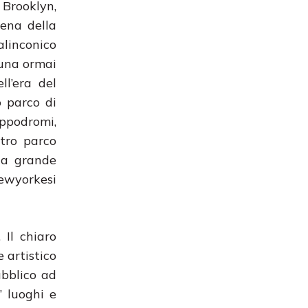
 Brooklyn,
cena della
linconico
 una ormai
ll’era del
 parco di
ppodromi,
tro parco
la grande
ewyorkesi
. Il chiaro
 artistico
ubblico ad
” luoghi e