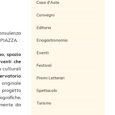
Case d'Aste
Convegni
Editoria
onsulenza
N PIAZZA.
Enogastronomia
Eventi
no, spazio
eventi che
Festival
 culturali
ervatorio
Premi Letterari
originale
,
progetto
Spettacolo
ografiche,
Turismo
amente da