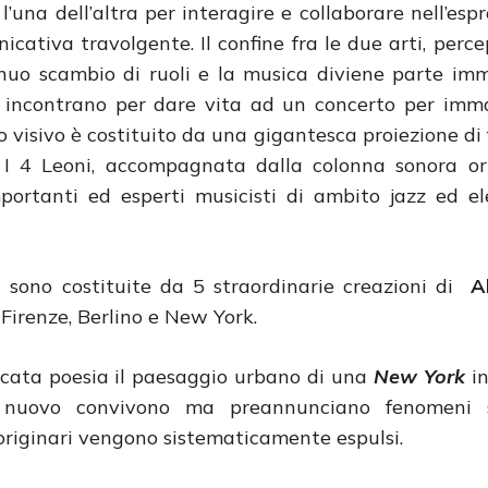
’una dell’altra per interagire e collaborare nell’espr
cativa travolgente. Il confine fra le due arti, perc
inuo scambio di ruoli e la musica diviene parte i
 si incontrano per dare vita ad un concerto per imm
 visivo è costituito da una gigantesca proiezione di 
 I 4 Leoni, accompagnata dalla colonna sonora ori
ortanti ed esperti musicisti di ambito jazz ed el
e
sono costituite da 5 straordinarie creazioni di
A
 Firenze, Berlino e New York.
icata poesia il paesaggio urbano di una
New
York
i
l nuovo convivono ma preannunciano fenomeni s
 originari vengono sistematicamente espulsi.