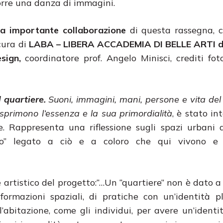
orre una danza di immagini.
a importante collaborazione
di questa rassegna, c
cura di
LABA – LIBERA ACCADEMIA DI BELLE ARTI d
esign,
coordinatore prof. Angelo Minisci, crediti foto
 quartiere.
Suoni, immagini, mani, persone e vita del 
primono l’essenza e la sua primordialità
, è stato i
. Rappresenta una riflessione sugli spazi urbani 
co” legato a ciò e a coloro che qui vivono e 
e e artistico del progetto:“…Un “quartiere” non è dato a
nformazioni spaziali, di pratiche con un’identità 
l’abitazione, come gli individui, per avere un’ident