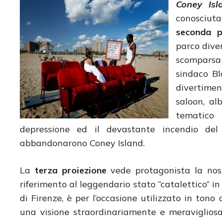
Coney Isl
conosciuta
seconda p
parco diver
scomparsa 
sindaco B
divertimen
saloon, al
tematico 
depressione ed il devastante incendio de
abbandonarono Coney Island.
La
terza proiezione
vede protagonista la nos
riferimento al leggendario stato “catalettico” in
di Firenze, è per l’occasione utilizzato in tono
una visione straordinariamente e meravigliosa