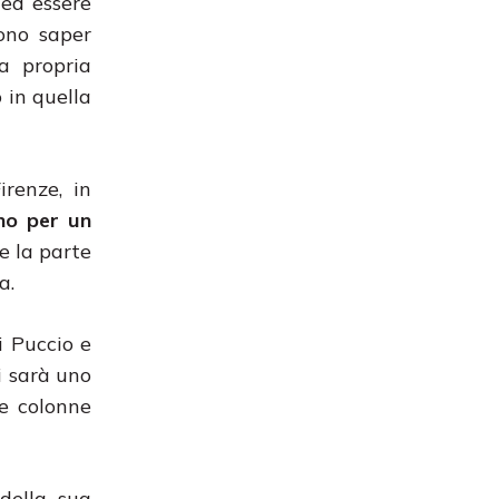
 ed essere
vono saper
a propria
 in quella
irenze, in
no per un
 e la parte
a.
i Puccio e
ci sarà uno
le colonne
della sua