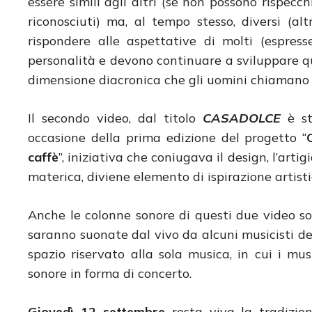
essere simili agli altri (se non possono rispecc
riconosciuti) ma, al tempo stesso, diversi (a
rispondere alle aspettative di molti (espre
personalità e devono continuare a sviluppare q
dimensione diacronica che gli uomini chiamano vit
Il secondo video, dal titolo
CASADOLCE
è s
occasione della prima edizione del progetto “
caffè
”, iniziativa che coniugava il design, l’artigi
materica, diviene elemento di ispirazione artisti
Anche le colonne sonore di questi due video 
saranno suonate dal vivo da alcuni musicisti de
spazio riservato alla sola musica, in cui i mu
sonore in forma di concerto.
Giovedì 12 settembre
resta viva la tradizio