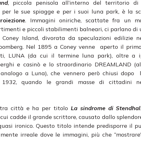
and
,
piccola penisola all’interno del territorio di
 per le sue spiagge e per i suoi luna park, è la s
roiezione
. Immagini oniriche, scattate fra un ma
timenti e piccoli stabilimenti balneari, ci parlano di
Coney Island, divorata da speculazioni edilizie ne
loomberg. Nel 1895 a Coney venne aperto il primo
ti, LUNA (da cui il termine luna park), oltre a i
berghi e casinò e lo straordinario DREAMLAND (al
analogo a Luna), che vennero però chiusi dopo 
l 1932, quando le grandi masse di cittadini n
tra città e ha per titolo
La sindrome di Stendhal
 cui cadde il grande scrittore, causato dallo splendore
 quasi ironico. Questo titolo intende predisporre il p
mente irreale dove le immagini, più che “mostrare