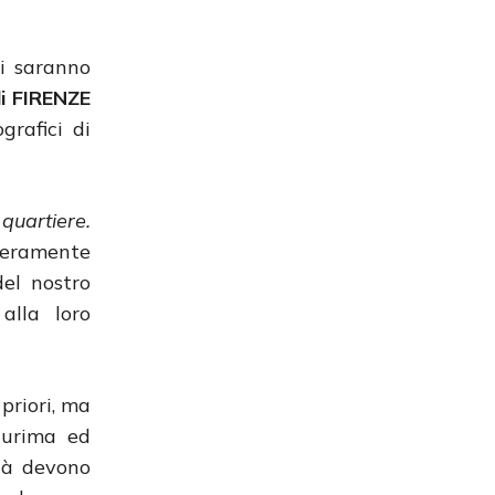
i saranno
i FIRENZE
grafici di
quartiere.
nteramente
del nostro
alla loro
 priori, ma
plurima ed
ità devono