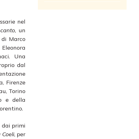
ssarie nel
 canto
, un
e di Marco
 Eleonora
naci. Una
roprio dal
sentazione
a, Firenze
au, Torino
o e della
orentino.
 dai primi
 Coeli
, per