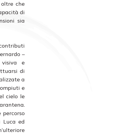
 oltre che
capacità di
sioni sia
ontributi
Bernardo –
 visiva e
ttuarsi di
nalizzate a
compiuti e
el cielo le
arantena.
e percorso
di Luca ed
’ulteriore