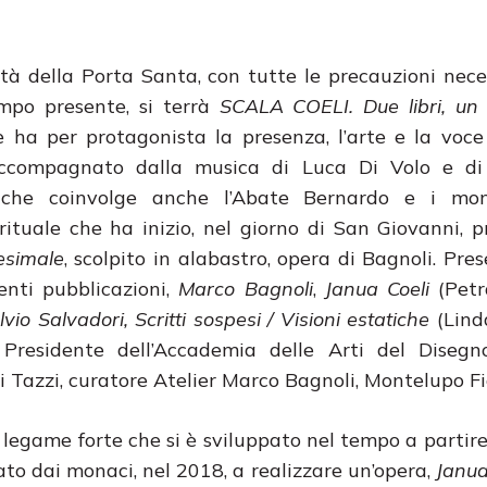
ità della Porta Santa, con tutte le precauzioni nece
tempo presente, si terrà
SCALA COELI. Due libri, un
 ha per protagonista la presenza, l’arte e la voc
accompagnato dalla musica di Luca Di Volo e di
, che coinvolge anche l’Abate Bernardo e i mo
rituale che ha inizio, nel giorno di San Giovanni, p
esimale
, scolpito in alabastro, opera di Bagnoli. Pre
enti pubblicazioni,
Marco Bagnoli
,
Janua Coeli
(Petr
lvio Salvadori,
Scritti sospesi / Visioni estatiche
(Lind
 Presidente dell’Accademia delle Arti del Disegn
i Tazzi, curatore Atelier Marco Bagnoli, Montelupo Fi
legame forte che si è sviluppato nel tempo a partire
ato dai monaci, nel 2018, a realizzare un’opera,
Janua