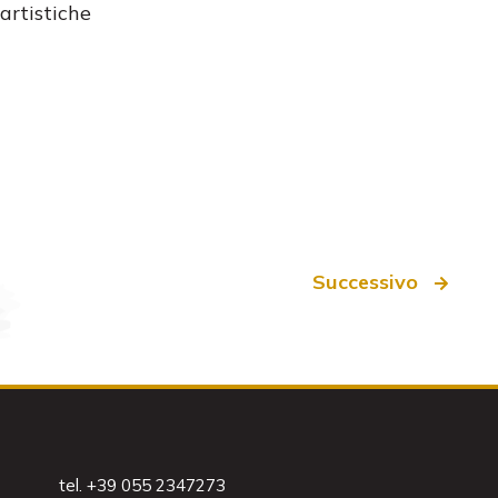
artistiche
Successivo
tel. +39 055 2347273