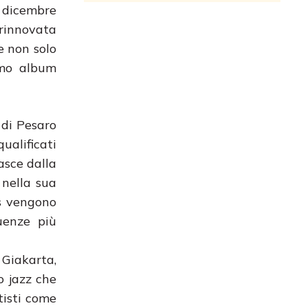
i dicembre
 rinnovata
e non solo
rimo album
 di Pesaro
ualificati
asce dalla
 nella sua
es vengono
uenze più
 Giakarta,
o jazz che
tisti come