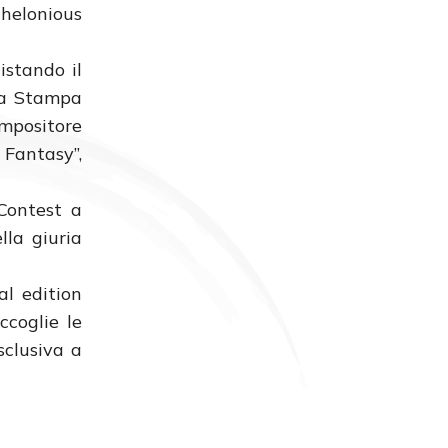
Thelonious
istando il
ala Stampa
ompositore
 Fantasy”,
 Contest a
lla giuria
al edition
ccoglie le
sclusiva a