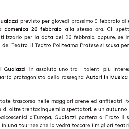
ualazzi
previsto per giovedì prossimo 9 febbraio all
a domenica 26 febbraio
, alla stessa ora. Gli spet
ilizzarlo per la data del 26 febbraio, oppure, se in
 del Teatro. Il Teatro Politeama Pratese si scusa per 
l Gualazzi
, in assoluto uno tra i talenti più intere
uarto protagonista della rassegna
Autori in Musica
tate trascorsa nelle maggiori arene ed anfiteatri it
 di oltre trentacinquemila spettatori, e un autunno i
alcoscenici d’Europa, Gualazzi porterà a Prato il
 in una tournee che lo vedrà toccare i migliori teatri