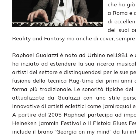
che ha già
a Roma e a
di eccelle
dei suoi o
Reality and Fantasy ma anche di cover, sempre ri
Raphael Gualazzi è nato ad Urbino nel1981 e do
ha inziato ad estendere la sua ricerca musicale
artisti del settore e distinguendosi per le sue p
fusione della tecnica Rag-time dei primi anni de
forma più tradizionale. Le sonorità tipiche de
attualizzate da Gualazzi con uno stile pers
innovative di artisti eclettici come Jamiroquai 
A partire dal 2005 Raphael partecipa ad import
Heineken Jammin Festival o il Pistoia Blues Fe
include il brano “Georgia on my mind” da lui in