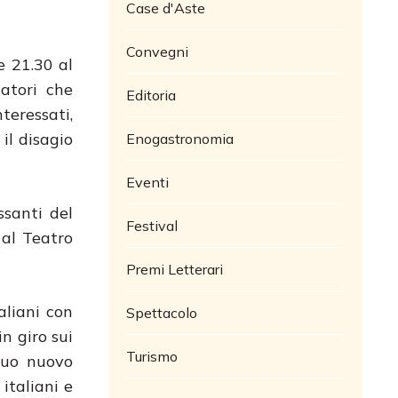
Case d'Aste
Convegni
e 21.30 al
tatori che
Editoria
teressati,
il disagio
Enogastronomia
Eventi
ssanti del
Festival
al Teatro
Premi Letterari
aliani con
Spettacolo
n giro sui
Turismo
 suo nuovo
 italiani e