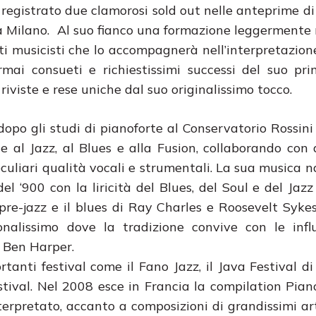
 registrato due clamorosi sold out nelle anteprime d
 Milano. Al suo fianco una formazione leggermente
nti musicisti che lo accompagnerà nell’interpretazion
rmai consueti e richiestissimi successi del suo p
viste e rese uniche dal suo originalissimo tocco.
po gli studi di pianoforte al Conservatorio Rossini
 al Jazz, al Blues e alla Fusion, collaborando con q
eculiari qualità vocali e strumentali. La sua musica n
l ‘900 con la liricità del Blues, del Soul e del Jazz
l pre-jazz e il blues di Ray Charles e Roosevelt Syk
onalissimo dove la tradizione convive con le infl
e Ben Harper.
anti festival come il Fano Jazz, il Java Festival di
stival. Nel 2008 esce in Francia la compilation Pian
terpretato, accanto a composizioni di grandissimi ar