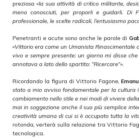
preziosa
«la sua attività di critico militante, de
meno conosciuti, per proporli e guidarli. D
professionale, le scelte radicali, l’entusiasmo pa
Penetranti e acute sono anche le parole di
Gab
«Vittorio era come un Umanista Rinascimentale ch
vivo e sempre presente: un giorno mi disse che 
annotava a lato dello spartito: “Ricercare”»
.
Ricordando la figura di Vittorio Fagone,
Emanue
stato a mio avviso fondamentale per la cultura it
cambiamento nello stile e nei modi di vivere dell
mai in soggezione anche il suo più semplice inter
creatività umana di cui si è occupato tutta la vita
rotonda, verterà sulla relazione tra Vittorio Fag
tecnologica.