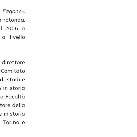
io Fagone»
.
a rotonda.
el 2006, a
a livello
 direttore
 Comitato
di studi e
 in storia
la Facoltà
tore della
 in storia
i Torino e