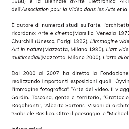
1988) e la Biennale d’Arte Elettronica AR
dell’
Association pour la Vidéo dans les Arts et la
È autore di numerosi studi sull’arte, l’architett
ricordano:
Arte e cinema
(Marsilio, Venezia 197
Churchill (Unesco, Parigi 1982),
L’immagine video
Art in nature
(Mazzotta, Milano 1995),
L’art vide
multimediali
(Mazzotta, Milano 2000),
L’arte all’
Dal 2000 al 2007 ha diretto la Fondazione C
realizzando importanti esposizioni quali “Öyvi
l’immagine fotografica”, “Arte del video. Il via
Gardin. Toscana, gente e territorio”, “Gratta
Ragghianti”, “Alberto Sartoris. Visioni di arch
“Gabriele Basilico. Oltre il paesaggio” e “Michael