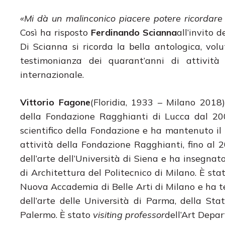
«Mi dà un malinconico piacere potere ricordare
Così ha risposto
Ferdinando Scianna
all’invito 
Di Scianna si ricorda la bella antologica, vo
testimonianza dei quarant’anni di attività 
internazionale.
Vittorio Fagone
(Floridia, 1933 – Milano 2018)
della Fondazione Ragghianti di Lucca dal 2
scientifico della Fondazione e ha mantenuto il ru
attività della Fondazione Ragghianti, fino al 2
dell’arte dell’Università di Siena e ha insegnat
di Architettura del Politecnico di Milano. È st
Nuova Accademia di Belle Arti di Milano e ha ten
dell’arte delle Università di Parma, della Sta
Palermo. È stato
visiting professor
dell’Art Depa