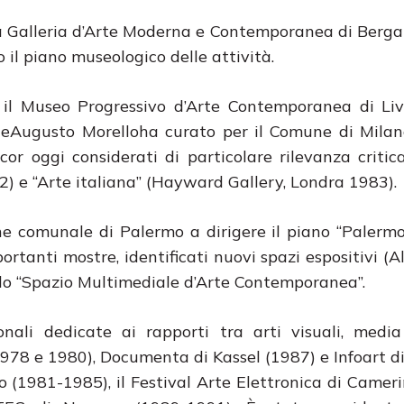
la Galleria d’Arte Moderna e Contemporanea di Bergam
 il piano museologico delle attività.
 il Museo Progressivo d’Arte Contemporanea di Liv
i eAugusto Morelloha curato per il Comune di Milan
cor oggi considerati di particolare rilevanza critica
) e “Arte italiana” (Hayward Gallery, Londra 1983).
e comunale di Palermo a dirigere il piano “Palerm
ortanti mostre, identificati nuovi spazi espositivi (A
lo “Spazio Multimediale d’Arte Contemporanea”.
onali dedicate ai rapporti tra arti visuali, medi
 (1978 e 1980), Documenta di Kassel (1987) e Infoart 
no (1981-1985), il Festival Arte Elettronica di Camer