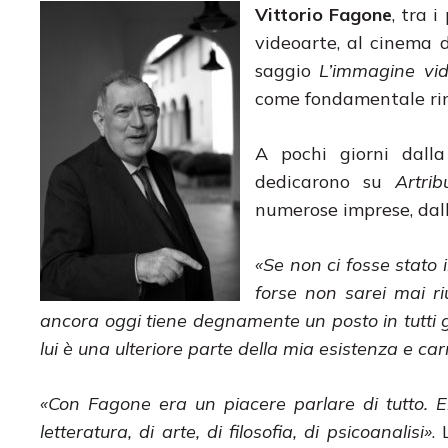
Vittorio Fagone
, tra 
videoarte, al cinema d
saggio
L’immagine vi
come fondamentale rim
A pochi giorni dall
dedicarono su
Artri
numerose imprese, dall’
«Se non ci fosse stato i
forse non sarei mai ri
ancora oggi tiene degnamente un posto in tutti gli 
lui è una ulteriore parte della mia esistenza e ca
«Con Fagone era un piacere parlare di tutto. E
letteratura, di arte, di filosofia, di psicoanalisi»
.