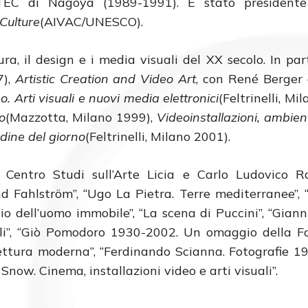
TEC di Nagoya (1989-1991). È stato presidente
 Culture
(AIVAC/UNESCO).
ura, il design e i media visuali del XX secolo. In part
7),
Artistic Creation and Video Art
, con René Berger
. Arti visuali e nuovi media elettronici
(Feltrinelli, Mi
o
(Mazzotta, Milano 1999),
Videoinstallazioni, ambien
ordine del giorno
(Feltrinelli, Milano 2001).
entro Studi sull’Arte Licia e Carlo Ludovico Ra
nd Fahlström”, “Ugo La Pietra. Terre mediterranee”,
ggio dell’uomo immobile”, “La scena di Puccini”, “Gian
cieli”, “Giò Pomodoro 1930-2002. Un omaggio della 
itettura moderna”, “Ferdinando Scianna. Fotografie 1
 Snow. Cinema, installazioni video e arti visuali”.