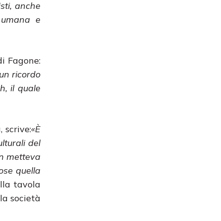
isti, anche
à umana e
 di Fagone:
un ricordo
, il quale
 scrive:
«È
turali del
on metteva
ose quella
ella tavola
la società