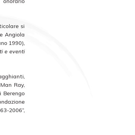
 onorario
icolare si
 e Angiola
lano 1990),
ti e eventi
gghianti,
 “Man Ray,
ni Berengo
Fondazione
963-2006”,