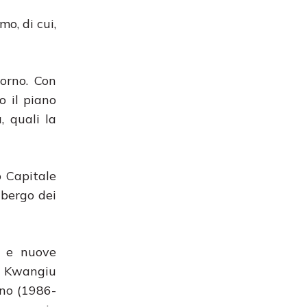
o, di cui,
orno. Con
o il piano
, quali la
o Capitale
lbergo dei
a e nuove
di Kwangiu
ino (1986-