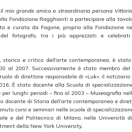
 il mio grande amico e straordinaria persona Vittor
della Fondazione Ragghianti a partecipare alla tavol
luta e curata da Fagone, proprio alla Fondazione n
del fotografo, tra i più apprezzati e celebrati 
, storico e critico dell’arte contemporanea, è stato
000 al 2007. Successivamente è stato membro del
olo di direttore responsabile di «Luk», il notiziario 
016. È stato docente alla Scuola di specializzazione
o per lunghi periodi – fino al 2003 – Museografia nel
ato docente di Storia dell’arte contemporanea e diret
uto corsi e seminari nelle scuole di specializzazione
tale e del Politecnico di Milano, nelle Università d
rtment della New York University.