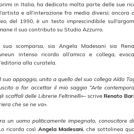
i primi in Italia, ha dedicato molta parte delle sue ri
’artista e all’interazione fra media diversi; ancora o
deo
, del 1990, è un testo imprescindibile sull’argom
ane il suo contributo su Studio Azzurro.
a sua scomparsa, sia Angela Madesani sia Renat
bune
un intenso ricordo all’amico e collega, evoc
editoria alla curatela.
l suo appoggio, unito a quello del suo collega Aldo Tagl
uscito a far accettar il mio saggio “Arte contempor
scaffali delle Librerie Feltrinelli»
– scrive
Renato Bari
rriera che se ne va»
.
ra un uomo politicamente impegnato, conoscitore di 
 Lo ricorda così
Angela Madesani
, che sottolinea qu