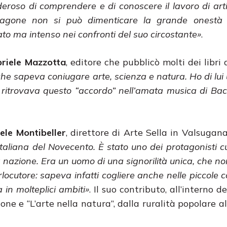
sideroso di comprendere e di conoscere il lavoro di art
i Fagone non si può dimenticare la grande onest
cato ma intenso nei confronti del suo circostante»
.
riele Mazzotta
, editore che pubblicò molti dei libri
e sapeva coniugare arte, scienza e natura. Ho di lui 
ritrovava questo “accordo” nell’amata musica di Bach
le Montibeller
, direttore di Arte Sella in Valsugana,
aliana del Novecento. È stato uno dei protagonisti cul
a nazione. Era un uomo di una signorilità unica, che n
locutore: sapeva infatti cogliere anche nelle piccole c
 in molteplici ambiti»
. Il suo contributo, all’interno d
one e “L’arte nella natura”, dalla ruralità popolare al