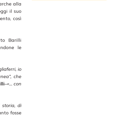
cerche alla
ggi il suo
ento, così
o Barilli
andone le
iaferri, io
anea”, che
lli
–
«… con
storia, di
anto fosse