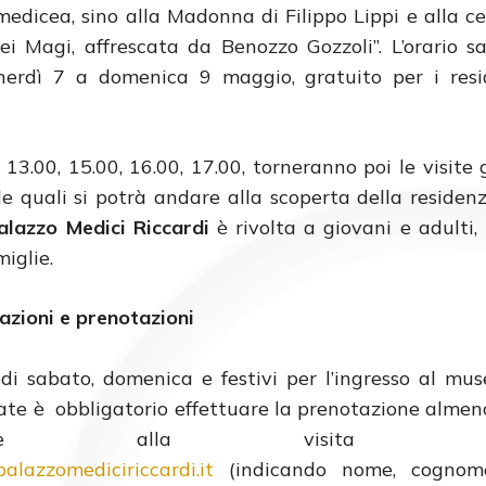
 medicea, sino alla Madonna di Filippo Lippi e alla c
ei Magi, affrescata da Benozzo Gozzoli”. L’orario s
enerdì 7 a domenica 9 maggio, gratuito per i resi
 13.00, 15.00, 16.00, 17.00, torneranno poi le visite 
lle quali si potrà andare alla scoperta della residen
alazzo Medici Riccardi
è rivolta a giovani e adulti
miglie.
azioni e prenotazioni
 di sabato, domenica e festivi per l’ingresso al mu
date è obbligatorio effettuare la prenotazione almeno
edente alla visita scri
alazzomediciriccardi.it
(indicando nome, cognome