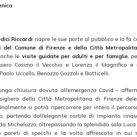
enica
dici Riccardi
riapre le sue porte al pubblico e lo fa 
ti del Comune di Firenze e della Città Metropolit
anche le
visite guidate per adulti e per famiglie
, p
ssero Cosimo il Vecchio e Lorenzo il Magnifico e 
aolo Uccello, Benozzo Gozzoli e Botticelli.
lunga chiusura dovuta all’emergenza Covid – affe
nsigliera della Città Metropolitana di Firenze del
finalmente si potrà ripercorrere per intero il percor
o, partendo dall’elegante cortile di impianto rina
 da Michelozzo, oltrepassando la splendida sala Luca
 pareti di specchi e la volta affrescata in cui s