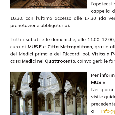
l’apoteosi
cappella d
18.30, con l’ultimo accesso alle 17.30 (da v
prenotazione obbligatoria).
Tutti i sabati e le domeniche, alle 11.00, 12.00,
cura di
MUS.E
e
Città Metropolitana
, grazie a
dei Medici prima e dei Riccardi poi.
Visita a P
casa Medici
nel Quattrocento
, coinvolgerà le fa
Per inform
MUS.E
Nei giorni
visite gui
prec
a
info@p