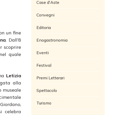
Case d'Aste
Convegni
Editoria
con un fine
ana
. Dall’8
Enogastronomia
er scoprire
Eventi
nel quale
Festival
rma
Letizia
Premi Letterari
egata alla
so museale
Spettacolo
scimentale
Turismo
 Giordano,
i celebra