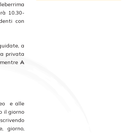
eleberrima
arà 10.30-
denti con
guidate, a
za privata
, mentre
A
seo e alle
 il giorno
vendo
, giorno,