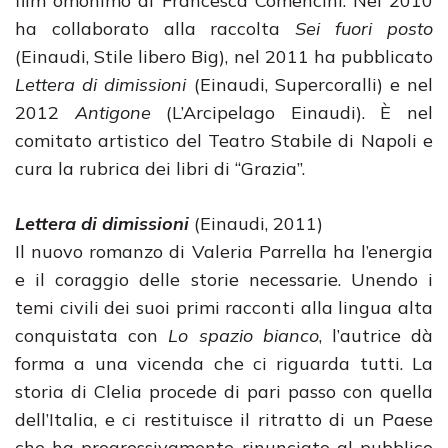
film omonimo di Francesca Comencini. Nel 2010
ha collaborato alla raccolta
Sei fuori posto
(Einaudi, Stile libero Big), nel 2011 ha pubblicato
Lettera di dimissioni
(Einaudi, Supercoralli) e nel
2012
Antigone
(L’Arcipelago Einaudi). È nel
comitato artistico del Teatro Stabile di Napoli e
cura la rubrica dei libri di “Grazia”.
Lettera di dimissioni
(Einaudi, 2011)
Il nuovo romanzo di Valeria Parrella ha l’energia
e il coraggio delle storie necessarie. Unendo i
temi civili dei suoi primi racconti alla lingua alta
conquistata con
Lo spazio bianco
, l’autrice dà
forma a una vicenda che ci riguarda tutti. La
storia di Clelia procede di pari passo con quella
dell’Italia, e ci restituisce il ritratto di un Paese
che ha progressivamente rinunciato al pubblico