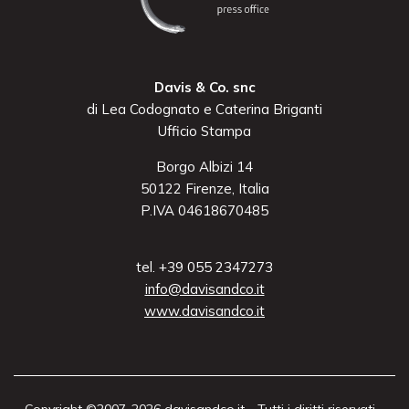
Davis & Co. snc
di Lea Codognato e Caterina Briganti
Ufficio Stampa
Borgo Albizi 14
50122 Firenze, Italia
P.IVA 04618670485
tel. +39 055 2347273
info@davisandco.it
www.davisandco.it
Copyright ©2007-2026 davisandco.it - Tutti i diritti riservati -