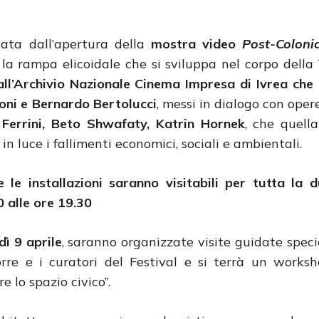
nata dall’apertura della
mostra video
Post-Coloni
 la rampa elicoidale che si sviluppa nel corpo della 
dall’Archivio Nazionale Cinema Impresa di Ivrea che
ioni e Bernardo Bertolucci
, messi in dialogo con opere
Ferrini, Beto Shwafaty, Katrin Hornek
, che quella
n luce i fallimenti economici, sociali e ambientali.
 le installazioni saranno visitabili per tutta la 
0 alle ore 19.30
ì 9 aprile
, saranno organizzate visite guidate specia
orre e i curatori del Festival e si terrà un works
e lo spazio civico”.