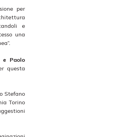
asione per
chitettura
tandoli e
stesso una
ea”.
r e Paolo
er questa
co Stefano
nia Torino
suggestioni
ginazioni