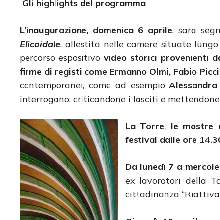
Gli highlights del programma
L’inaugurazione, domenica 6 aprile
, sarà seg
Elicoidale
, allestita nelle camere situate lungo
percorso espositivo
video storici provenienti 
firme di registi come Ermanno Olmi, Fabio Picc
contemporanei, come ad esempio
Alessandra 
interrogano, criticandone i lasciti e mettendone i
La Torre, le mostre e
festival dalle ore 14.3
Da lunedì 7 a mercoled
ex lavoratori della T
cittadinanza “Riattivar