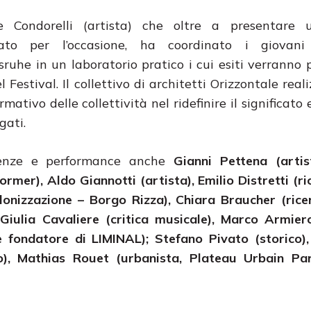
ne Condorelli (artista) che oltre a presentare 
ato per l’occasione, ha coordinato i giovani
sruhe in un laboratorio pratico i cui esiti verranno 
 Festival. Il collettivo di architetti Orizzontale real
ativo delle collettività nel ridefinire il significato
gati.
renze e performance anche
Gianni Pettena (artis
rmer), Aldo Giannotti (artista), Emilio Distretti (ri
onizzazione – Borgo Rizza), Chiara Braucher (rice
 Giulia Cavaliere (critica musicale), Marco Armier
 e fondatore di LIMINAL); Stefano Pivato (storico
ino), Mathias Rouet (urbanista, Plateau Urbain Pa