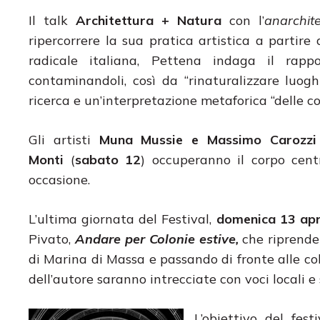
Il talk
Architettura + Natura
con l’
anarchite
ripercorrere la sua pratica artistica a partire 
radicale italiana, Pettena indaga il rapp
contaminandoli, così da “rinaturalizzare luo
ricerca e un’interpretazione metaforica “delle c
Gli artisti
Muna Mussie e Massimo Carozz
Monti
(
sabato 12
) occuperanno il corpo cen
occasione.
L’ultima giornata del Festival,
domenica 13 apr
Pivato,
Andare per Colonie estive,
che riprende
di Marina di Massa e passando di fronte alle colon
dell’autore saranno intrecciate con voci locali e
L’obiettivo del fes