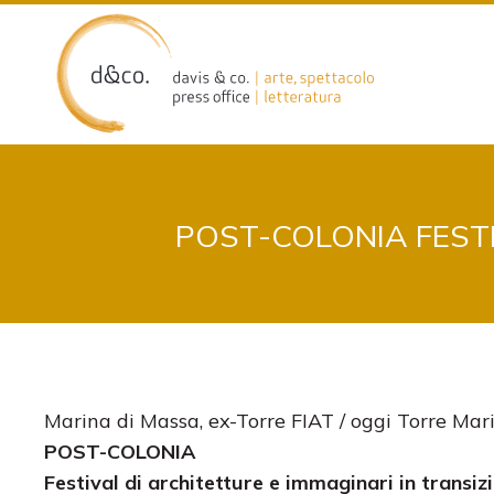
Skip
to
content
POST-COLONIA ​FEST
Marina di Massa, ex-Torre FIAT / oggi Torre Mar
POST-COLONIA
​Festival di architetture e immaginari in transiz