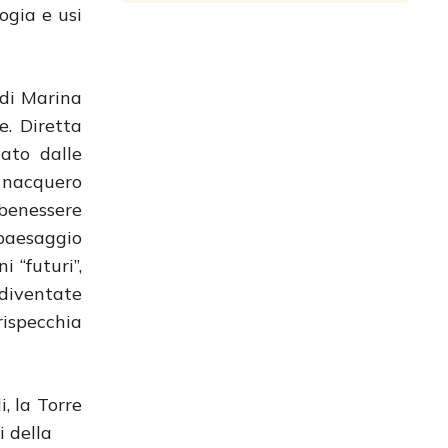
ogia e usi
 di Marina
e. Diretta
ato dalle
e nacquero
 benessere
 paesaggio
 “futuri”,
 diventate
rispecchia
, la Torre
i della