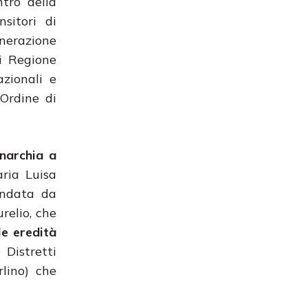
tro della
nsitori di
enerazione
i Regione
zionali e
’Ordine di
narchia a
ria Luisa
fondata da
relio, che
le eredità
 Distretti
rlino) che