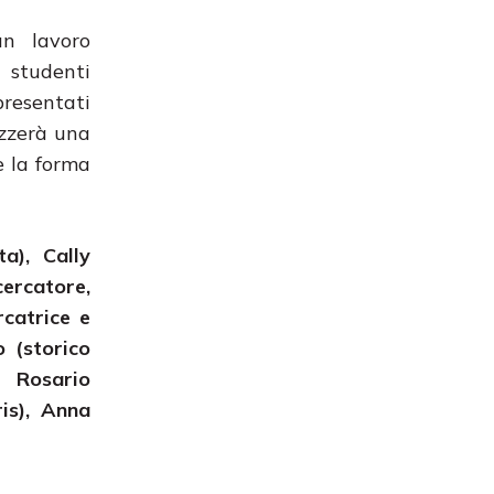
un lavoro
 studenti
presentati
izzerà una
 e la forma
ta), Cally
cercatore,
rcatrice e
o (storico
), Rosario
ris), Anna