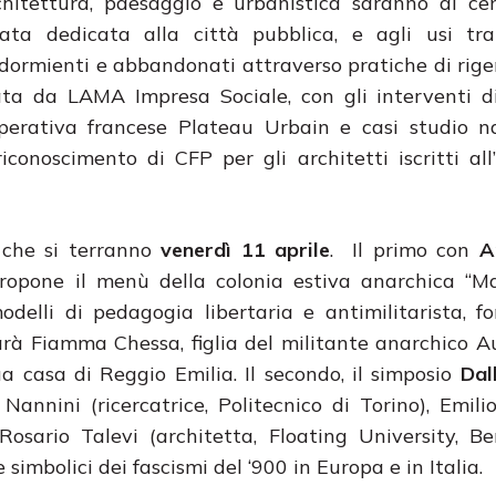
hitettura, paesaggio e urbanistica saranno al cen
nata dedicata alla città pubblica, e agli usi tra
 dormienti e abbandonati attraverso pratiche di rig
ata da LAMA Impresa Sociale, con gli interventi d
perativa francese Plateau Urbain e casi studio na
iconoscimento di CFP per gli architetti iscritti all
 che si terranno
venerdì 11 aprile
. Il primo con
A
ropone il menù della colonia estiva anarchica “Ma
delli di pedagogia libertaria e antimilitarista, 
arà Fiamma Chessa, figlia del militante anarchico Au
ua casa di Reggio Emilia. Il secondo, il simposio
Dal
Nannini (ricercatrice, Politecnico di Torino), Emilio
Rosario Talevi (architetta, Floating University, Be
e simbolici dei fascismi del ‘900 in Europa e in Italia.