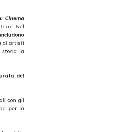
a: Cinema
Torre. Nel
 includono
 di artisti
 storia la
durata del
li con gli
hop per la