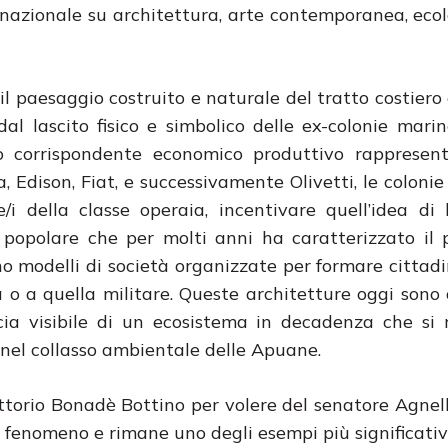
rnazionale su architettura, arte contemporanea, ecol
il paesaggio costruito e naturale del tratto costiero
dal lascito fisico e simbolico delle ex-colonie marin
o corrispondente economico produttivo rappresent
, Edison, Fiat, e successivamente Olivetti, le coloni
ie/i della classe operaia, incentivare quell’idea di
o popolare che per molti anni ha caratterizzato il
 modelli di società organizzate per formare cittadini
ica o a quella militare. Queste architetture oggi sono
cia visibile di un ecosistema in decadenza che si 
 e nel collasso ambientale delle Apuane.
ttorio Bonadè Bottino per volere del senatore Agnelli
to fenomeno e rimane uno degli esempi più significativ