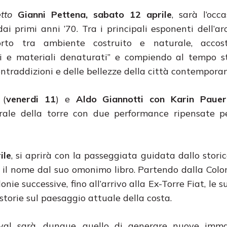
tto
Gianni Pettena, sabato 12 aprile
, sarà l’occ
dai primi anni ’70. Tra i principali esponenti dell’ar
orto tra ambiente costruito e naturale, accos
ghi e materiali denaturati” e compiendo al tempo 
ontraddizioni e delle bellezze della città contemporan
i
(
venerdi 11
) e
Aldo Giannotti con Karin Paue
trale della torre con due performance ripensate p
ile
, si aprirà con la passeggiata guidata dallo stori
 il nome dal suo omonimo libro. Partendo dalla Colo
ie successive, fino all’arrivo alla Ex-Torre Fiat, le 
 storie sul paesaggio attuale della costa.
tival sarà, dunque, quello di generare nuove imma