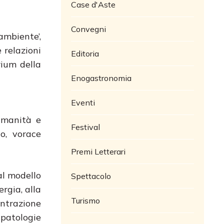
Case d'Aste
Convegni
mbiente’,
 relazioni
Editoria
rium della
Enogastronomia
Eventi
umanità e
Festival
o, vorace
Premi Letterari
al modello
Spettacolo
rgia, alla
Turismo
entrazione
 patologie