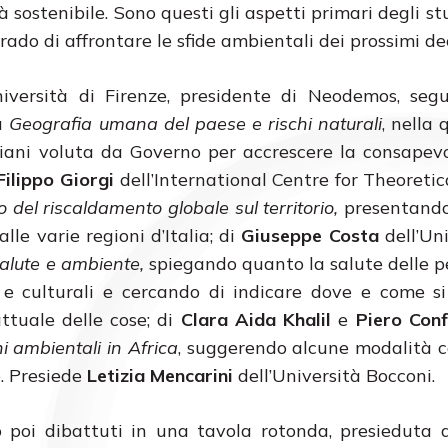
 sostenibile. Sono questi gli aspetti primari degli stu
grado di affrontare le sfide ambientali dei prossimi de
iversità di Firenze, presidente di Neodemos, segu
su
Geografia umana del paese e rischi naturali
, nella 
iani voluta da Governo per accrescere la consapev
Filippo Giorgi
dell’International Centre for Theoretic
o del riscaldamento globale sul territorio,
presentando
le varie regioni d’Italia; di
Giuseppe Costa
dell’Uni
salute e ambiente,
spiegando quanto la salute delle p
ci e culturali e cercando di indicare dove e come 
attuale delle cose; di
Clara Aida Khalil
e
Piero Conf
i ambientali in Africa
, suggerendo alcune modalità 
o. Presiede
Letizia Mencarini
dell’Università Bocconi.
no poi dibattuti in una tavola rotonda, presieduta