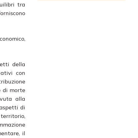
ilibri tra
orniscono
economico,
etti della
ativi con
tribuzione
e di morte
vuta alla
aspetti di
erritorio,
ammazione
entare, il