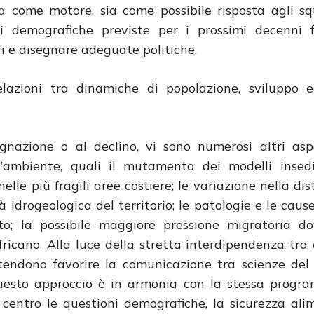
 come motore, sia come possibile risposta agli squ
ni demografiche previste per i prossimi decenni f
i e disegnare adeguate politiche.
relazioni tra dinamiche di popolazione, sviluppo 
gnazione o al declino, vi sono numerosi altri asp
l’ambiente, quali il mutamento dei modelli insedi
lle più fragili aree costiere; le variazione nella dis
à idrogeologica del territorio; le patologie e le caus
to; la possibile maggiore pressione migratoria do
fricano. Alla luce della stretta interdipendenza tra 
ntendono favorire la comunicazione tra scienze del t
Questo approccio è in armonia con la stessa progr
entro le questioni demografiche, la sicurezza alim