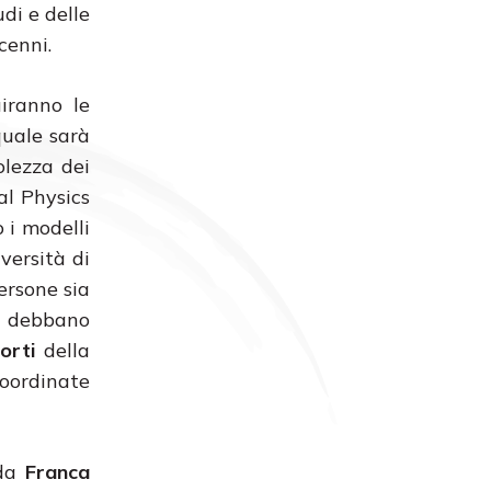
di e delle
cenni.
iranno le
quale sarà
olezza dei
al Physics
 i modelli
versità di
ersone sia
si debbano
orti
della
coordinate
 da
Franca