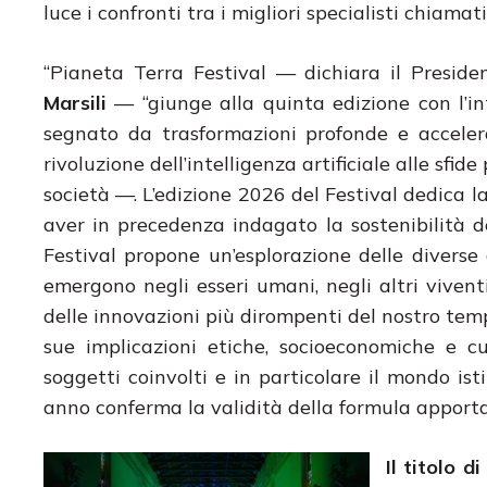
luce i confronti tra i migliori specialisti chiama
“Pianeta Terra Festival — dichiara il Presid
Marsili
— “giunge alla quinta edizione con l’in
segnato da trasformazioni profonde e accelerat
rivoluzione dell’intelligenza artificiale alle sfi
società —. L’edizione 2026 del Festival dedica la 
aver in precedenza indagato la sostenibilità dell
Festival propone un’esplorazione delle diverse
emergono negli esseri umani, negli altri viventi 
delle innovazioni più dirompenti del nostro tempo
sue implicazioni etiche, socioeconomiche e cu
soggetti coinvolti e in particolare il mondo ist
anno conferma la validità della formula apporta
Il titolo d