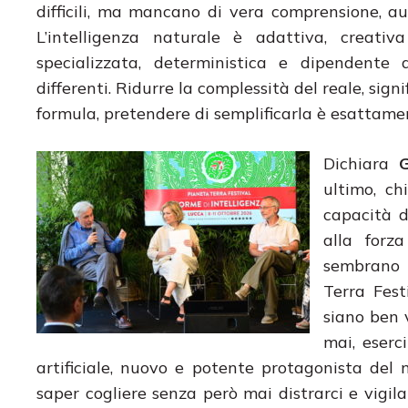
difficili, ma mancano di vera comprensione, a
L’intelligenza naturale è adattiva, creativa
specializzata, deterministica e dipendent
differenti. Ridurre la complessità del reale, sig
formula, pretendere di semplificarla è esattamen
Dichiara
ultimo, ch
capacità d
alla forz
sembrano s
Terra Fes
siano ben v
mai, eserci
artificiale, nuovo e potente protagonista del 
saper cogliere senza però mai distrarci e vigi