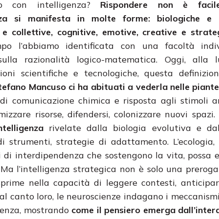
mo con intelligenza?
Rispondere non è facil
enza si manifesta in molte forme: biologiche e ar
i e collettive, cognitive, emotive, creative e strate
po l’abbiamo identificata con una facoltà indi
ulla razionalità logico-matematica. Oggi, alla l
ioni scientifiche e tecnologiche, questa definizi
tefano Mancuso ci ha abituati a vederla nelle piant
mi di comunicazione chimica e risposta agli stimoli a
izzare risorse, difendersi, colonizzare nuovi spazi.
telligenza
rivelate dalla biologia evolutiva e dall
i strumenti, strategie di adattamento. L’ecologia, i
eti di interdipendenza che sostengono la vita, possa 
Ma l’intelligenza strategica non è solo una preroga
sprime nella capacità di leggere contesti, anticipar
Dal canto loro, le neuroscienze indagano i meccanismi
cienza, mostrando
come il pensiero emerga dall’inter