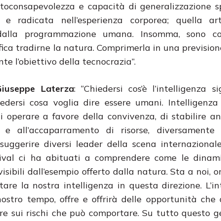
utoconsapevolezza e capacità di generalizzazione 
 e radicata nell’esperienza corporea; quella arti
e dalla programmazione umana. Insomma, sono c
nifica tradirne la natura. Comprimerla in una prevision
te l’obiettivo della tecnocrazia”.
Giuseppe Laterza
: “Chiedersi cos’è l’intelligenza si
iedersi cosa voglia dire essere umani. Intelligenza
i operare a favore della convivenza, di stabilire an
a e all’accaparramento di risorse, diversament
uggerire diversi leader della scena internazional
tival ci ha abituati a comprendere come le dinam
isibili dall’esempio offerto dalla natura. Sta a noi, 
tare la nostra intelligenza in questa direzione. L’in
nostro tempo, offre e offrirà delle opportunità ch
lare sui rischi che può comportare. Su tutto questo 