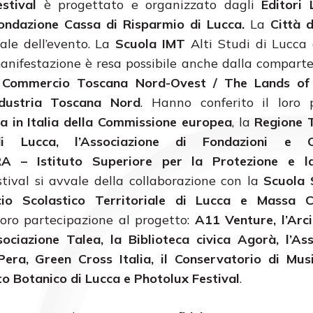
stival
è progettato e organizzato dagli
Editori 
ondazione Cassa di Risparmio di Lucca.
La
Città 
nale dell’evento. La
Scuola IMT
Alti Studi di Lucca 
nifestazione è resa possibile anche dalla compart
 Commercio Toscana Nord-Ovest / The Lands of
ndustria Toscana Nord
. Hanno conferito il loro p
 in Italia della Commissione europea
, la
Regione 
di Lucca,
l’Associazione di Fondazioni e 
PRA – Istituto Superiore per la Protezione e l
estival si avvale della collaborazione con la
Scuola 
ficio Scolastico Territoriale di Lucca e Massa 
oro partecipazione al progetto:
A11 Venture, l’Arci
sociazione Talea, la Biblioteca civica Agorà, l’As
era, Green Cross Italia, il Conservatorio di Musi
Orto Botanico di Lucca e Photolux Festival
.