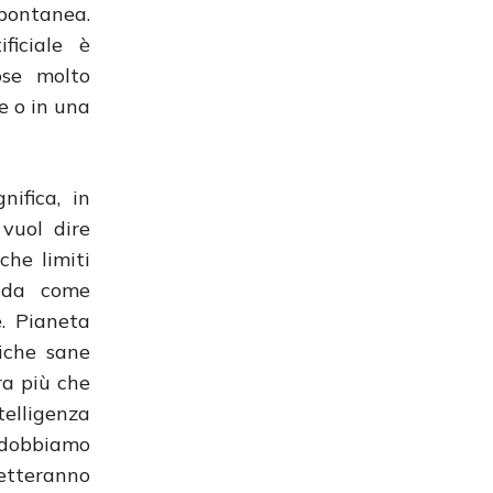
spontanea.
ficiale è
ose molto
e o in una
gnifica, in
 vuol dire
che limiti
e da come
e. Pianeta
iche sane
ora più che
telligenza
e dobbiamo
getteranno