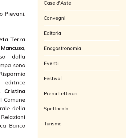
Case d'Aste
o Pievani,
Convegni
Editoria
eta Terra
 Mancuso
,
Enogastronomia
o dalla
Eventi
ampa sono
Risparmio
Festival
 editrice
l,
Cristina
Premi Letterari
del Comune
rale della
Spettacolo
 Relazioni
Turismo
nica Banco