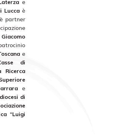
Laterza
e
di Lucca
è
è partner
ecipazione
 Giacomo
atrocinio
Toscana
e
Casse di
a Ricerca
Superiore
Carrara
e
diocesi di
sociazione
ca “Luigi