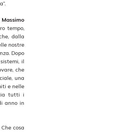
a”.
,
Massimo
tro tempo,
che, dalla
elle nostre
genza. Dopo
istemi, il
ovare, che
ciale, una
ti e nelle
ia tutti i
di anno in
. Che cosa