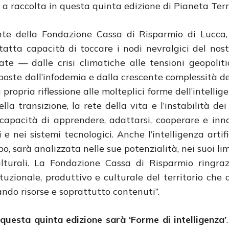
ti a raccolta in questa quinta edizione di Pianeta Terr
ente della Fondazione Cassa di Risparmio di Lucca
tatta capacità di toccare i nodi nevralgici del nos
e — dalle crisi climatiche alle tensioni geopoliti
de poste dall’infodemia e dalla crescente complessità d
propria riflessione alle molteplici forme dell’intelli
a transizione, la rete della vita e l’instabilità dei s
 capacità di apprendere, adattarsi, cooperare e inn
e nei sistemi tecnologici. Anche l’intelligenza artifi
, sarà analizzata nelle sue potenzialità, nei suoi limi
lturali. La Fondazione Cassa di Risparmio ringraz
ituzionale, produttivo e culturale del territorio che 
ndo risorse e soprattutto contenuti”.
i questa quinta edizione sarà ‘Forme di intelligenza’