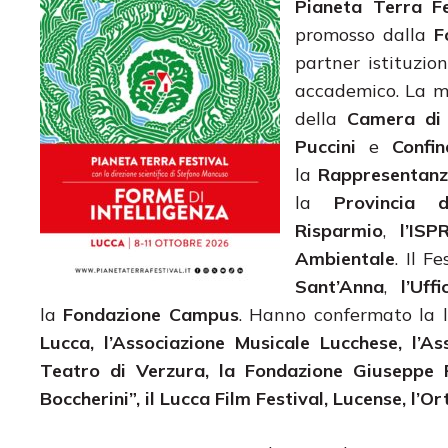
Pianeta Terra Fe
promosso dalla
F
partner istituzio
accademico. La ma
della
Camera di
Puccini
e
Confi
la
Rappresentanza
la
Provincia 
Risparmio
,
l’IS
Ambientale
. Il F
Sant’Anna
,
l’Uf
la
Fondazione Campus
. Hanno confermato la l
Lucca, l’Associazione Musicale Lucchese, l’As
Teatro di Verzura, la Fondazione Giuseppe P
Boccherini”, il Lucca Film Festival, Lucense, l’