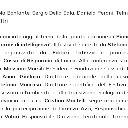
ola Bonfante, Sergio Della Sala, Daniela Perani, Telm
ltri
nunciato oggi il tema della quinta edizione di
Pian
Forme di intelligenza”.
Il festival è diretto da
Stefano
e organizzato da
Editori Laterza
e promoss
ne
Cassa di Risparmio di Lucca.
Alla conferenza st
i:
Massimo Marsili
Presidente Fondazione Cassa di 
,
Anna Gialluca
Direttrice editoriale della casa
tefano Mancuso
Direttore scientifico del Festiva
sessora all’ambiente e alla transizione ecologica 
rovincia di Lucca,
Cristina Martelli
, segretario gene
n la partecipazione di
Lorenzo Azzi
, Responsabile
o Valori
Responsabile Direzione Territoriale Tirre