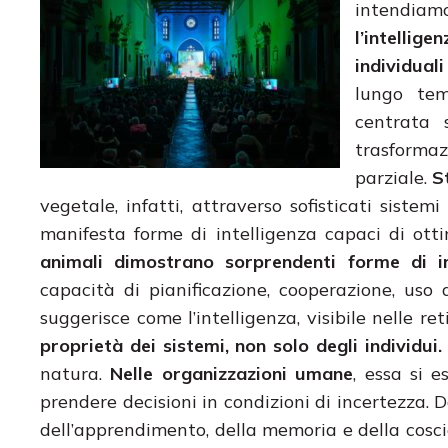
intendia
l’intellig
individual
lungo tem
centrata s
trasformaz
parziale.
S
vegetale, infatti, attraverso sofisticati siste
manifesta forme di intelligenza capaci di ottim
animali dimostrano sorprendenti forme di in
capacità di pianificazione, cooperazione, uso d
suggerisce come l’intelligenza, visibile nelle r
proprietà dei sistemi, non solo degli individui.
natura.
Nelle organizzazioni umane
, essa si e
prendere decisioni in condizioni di incertezza. 
dell’apprendimento, della memoria e della cos