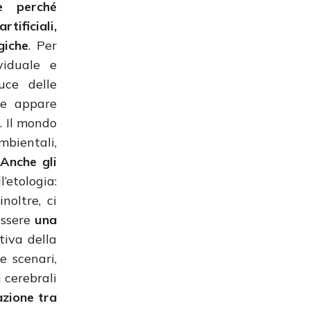
e perché
tificiali,
giche
. Per
viduale e
uce delle
one appare
e
. Il mondo
mbientali,
Anche gli
’etologia:
noltre, ci
essere
una
tiva della
e scenari,
 cerebrali
azione tra