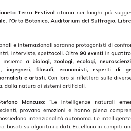
aneta Terra Festival
ritorna nei luoghi più sugges
e, l’Orto Botanico, Auditorium del Suffragio, Libre
onali e internazionali saranno protagonisti di confron
ontri, interviste, spettacoli. Oltre
90 event
i in quattro
re insieme a
biologi, zoologi, ecologi, neuroscienziat
i, ingegneri, filosofi, economisti, esperti di ge
giornalisti e artist
i. Con loro si rifletterà sulle diver
, dalla natura ai sistemi artificiali.
Stefano Mancuso
: “Le intelligenze naturali em
 coscienti, provano emozioni e hanno piena compre
possiedono intenzionalità autonoma. Le intelligenze a
o, basati su algoritmi e dati. Eccellono in compiti a