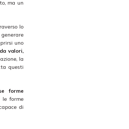
tto, ma un
raverso lo
 generare
prirsi uno
da valori,
cazione, la
tta questi
rse forme
 le forme
 capace di