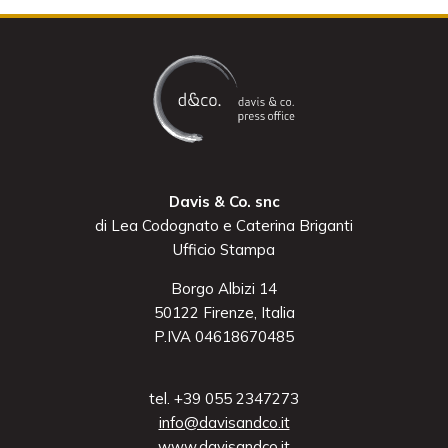
Davis & Co. snc
di Lea Codognato e Caterina Briganti
Ufficio Stampa
Borgo Albizi 14
50122 Firenze, Italia
P.IVA 04618670485
tel. +39 055 2347273
info@davisandco.it
www.davisandco.it