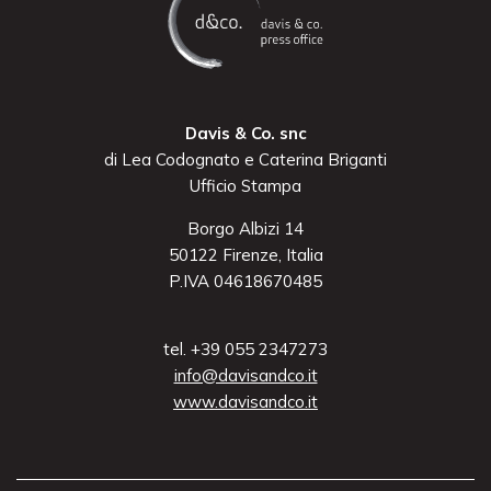
Davis & Co. snc
di Lea Codognato e Caterina Briganti
Ufficio Stampa
Borgo Albizi 14
50122 Firenze, Italia
P.IVA 04618670485
tel. +39 055 2347273
info@davisandco.it
www.davisandco.it