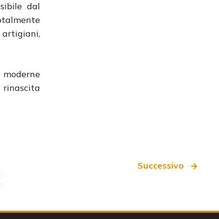
sibile dal
totalmente
artigiani,
iù moderne
 rinascita
Successivo