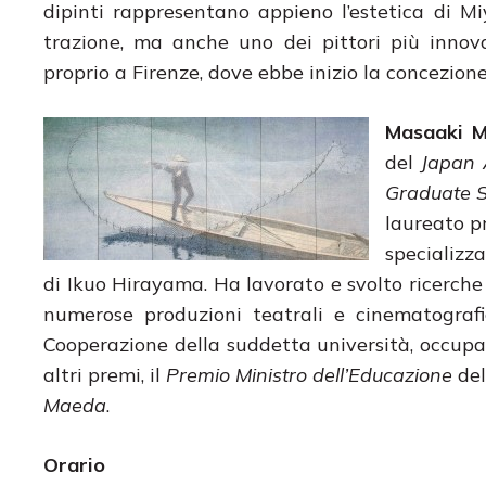
dipinti rappresentano appieno l’estetica di Mi
trazione, ma anche uno dei pittori più innov
proprio a Firenze, dove ebbe inizio la concezion
Masaaki M
del
Japan A
Graduate S
laureato pr
specializz
di Ikuo Hirayama. Ha lavorato e svolto ricerche p
numerose produzioni teatrali e cinematografic
Cooperazione della suddetta università, occupand
altri premi, il
Premio Ministro dell’Educazione
del
Maeda
.
Orario