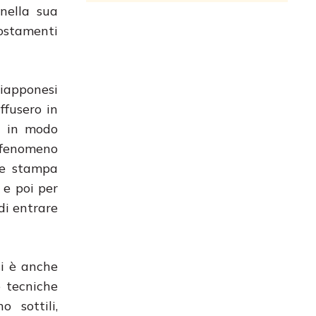
 nella sua
ostamenti
giapponesi
ffusero in
e in modo
l fenomeno
Le stampa
 e poi per
di entrare
si è anche
 tecniche
o sottili,