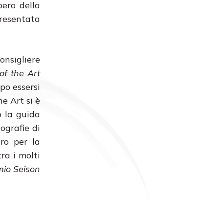
pero della
resentata
onsigliere
of the Art
po essersi
e Art si è
o la guida
ografie di
tro per la
ra i molti
io Seison