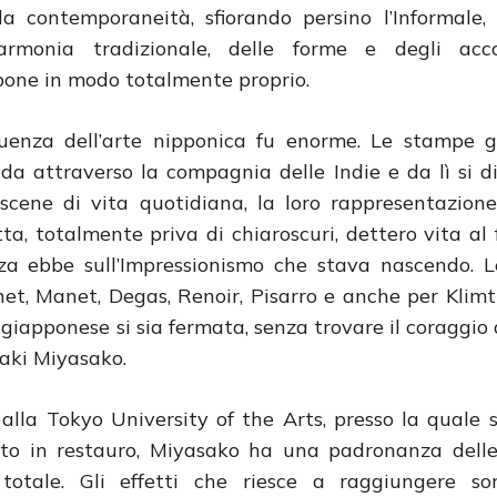
la contemporaneità, sfiorando persino l’Informale,
ll’armonia tradizionale, delle forme e degli acc
pone in modo totalmente proprio.
fluenza dell’arte nipponica fu enorme. Le stampe 
da attraverso la compagnia delle Indie e da lì si di
scene di vita quotidiana, la loro rappresentazion
tta, totalmente priva di chiaroscuri, dettero vita a
nza ebbe sull’Impressionismo che stava nascendo. 
et, Manet, Degas, Renoir, Pisarro e anche per Klimt
 giapponese si sia fermata, senza trovare il coraggio 
aki Miyasako.
 alla Tokyo University of the Arts, presso la quale 
ato in restauro, Miyasako ha una padronanza delle
 totale. Gli effetti che riesce a raggiungere son