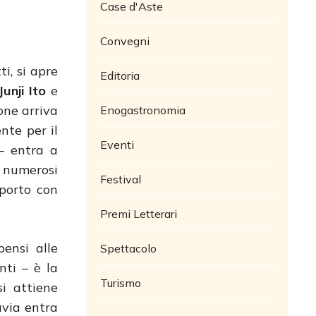
Case d'Aste
Convegni
i, si apre
Editoria
unji Ito
e
one arriva
Enogastronomia
nte per il
Eventi
 – entra a
n numerosi
Festival
pporto con
Premi Letterari
pensi alle
Spettacolo
nti – è la
Turismo
si attiene
avia entra