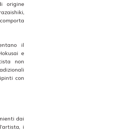
i origine
azaishiki,
e comporta
entano il
Hokusai e
tista non
adizionali
ipinti con
nienti dai
artista, i