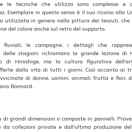
 e le tecniche che utilizza sono complesse e d
a. Esemplare in questo senso è il suo ricorso alla Ur
a utilizzata in genere nella pittura dei tessuti, ch
one del colore anche sul retro del supporto.
i fluviali, le campagne, i dettagli che rappres
e delle stagioni richiamano la grande lezione di 
o di Hiroshige, ma la cultura figurativa dell’ar
ferte dalla vita di tutti i giorni. Così accanto ai tr
vicinate di donne, uomini, animali, frutta e fiori, d
dano Bonnard.
ù di grandi dimensioni o composte in pannelli. Prove
a collezioni private e dall’ultima produzione dell’