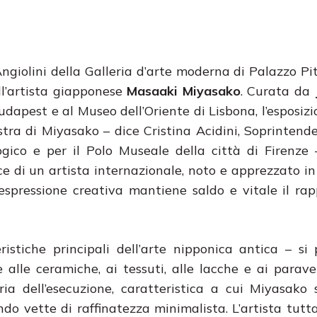
ngiolini della Galleria d’arte moderna di Palazzo Pitt
ll’artista giapponese
Masaaki Miyasako
. Curata da
J
dapest e al Museo dell’Oriente di Lisbona, l’esposizi
tra di Miyasako – dice Cristina Acidini, Soprintende
ogico e per il Polo Museale della città di Firenze
ice di un artista internazionale, noto e apprezzato i
spressione creativa mantiene saldo e vitale il ra
istiche principali dell’arte nipponica antica – si 
alle ceramiche, ai tessuti, alle lacche e ai parave
ria dell’esecuzione, caratteristica a cui Miyasako 
do vette di raffinatezza minimalista. L’artista tutt