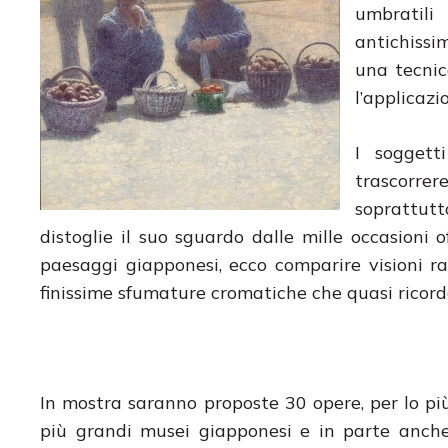
umbratili
antichissim
una tecnic
l’applicazi
I soggett
trascorrer
soprattutt
distoglie il suo sguardo dalle mille occasioni of
paesaggi giapponesi, ecco comparire visioni rav
finissime sfumature cromatiche che quasi ricor
In mostra saranno proposte 30 opere, per lo pi
più grandi musei giapponesi e in parte anche d