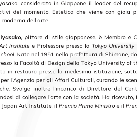
yasako, considerato in Giappone il leader del recu
ativi del momento. Estetica che viene con gioia p
e moderna dell’arte.
iyasako
, pittore di stile giapponese, è Membro e C
rt Institute
e Professore presso la
Tokyo University 
chool
. Nato nel 1951 nella prefettura di Shimane, do
esso la Facoltà di Design della Tokyo University of th
ato in restauro presso la medesima istituzione, sott
er l’Agenzia per gli Affari Culturali, curando le scen
he. Svolge inoltre l’incarico di Direttore del Cen
osi di collegare l’arte con la società. Ha ricevuto, t
 Japan Art Institute, il
Premio Primo Ministro
e il
Prem