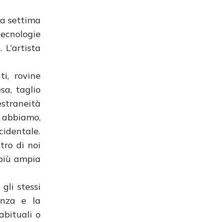
lla settima
tecnologie
 L’artista
i, rovine
sa, taglio
estraneità
e abbiamo,
cidentale.
tro di noi
 più ampia
gli stessi
enza e la
abituali o