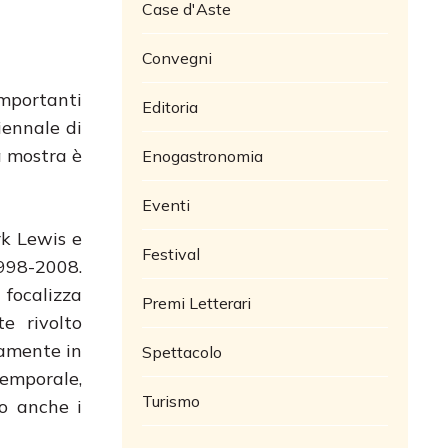
Case d'Aste
Convegni
mportanti
Editoria
iennale di
a mostra è
Enogastronomia
Eventi
rk Lewis e
Festival
1998-2008.
 focalizza
Premi Letterari
e rivolto
tamente in
Spettacolo
temporale,
Turismo
o anche i