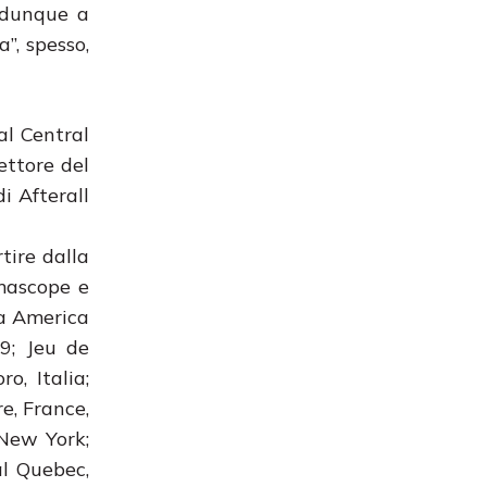
È dunque a
”, spesso,
al Central
ettore del
i Afterall
tire dalla
emascope e
ia America
9; Jeu de
, Italia;
e, France,
 New York;
l Quebec,