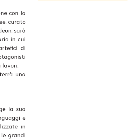
one con la
ee, curato
deon, sarà
rio in cui
rtefici di
tagonisti
 lavori.
 terrà una
lge la sua
inguaggi e
lizzate in
 le grandi