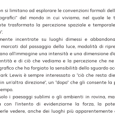
i non si limitano ad esplorare le convenzioni formali de
ografici” del mondo in cui viviamo, nel quale le 
e trasformato la percezione spaziale e temporale.
”.
mente incentrate su luoghi dimessi e abbandonat
marcati dal passaggio della luce, modalità di ripre
ano all’immagine una intensità e una dimensione d’
identità e di ciò che vediamo e la percezione che n
grafico che ha forgiato la sensibilità dello sguardo oc
Mark Lewis è sempre interessato a “ciò che resta die
 in un’altra direzione”, un “dopo” che gli consente la
 tempo.
olo i paesaggi sublimi o gli ambienti in rovina, ma 
ra con l’intento di evidenziarne la forza, la pot
aperle vedere, anche dei luoghi più apparentemente 