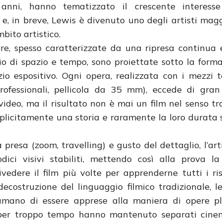
anni, hanno tematizzato il crescente interesse 
, in breve, Lewis è divenuto uno degli artisti ma
mbito artistico.
pere, spesso caratterizzate da una ripresa continua 
 di spazio e tempo, sono proiettate sotto la forma
io espositivo. Ogni opera, realizzata con i mezzi t
professionali, pellicola da 35 mm), eccede di gra
video, ma il risultato non è mai un film nel senso tr
splicitamente una storia e raramente la loro durata 
presa (zoom, travelling) e gusto del dettaglio, l’art
dici visivi stabiliti, mettendo così alla prova l
vedere il film più volte per apprenderne tutti i ris
decostruzione del linguaggio filmico tradizionale, l
lamano di essere apprese alla maniera di opere pl
he per troppo tempo hanno mantenuto separati cine