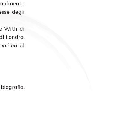
egualmente
esse degli
e With di
di Londra,
 cinéma
al
biografia,