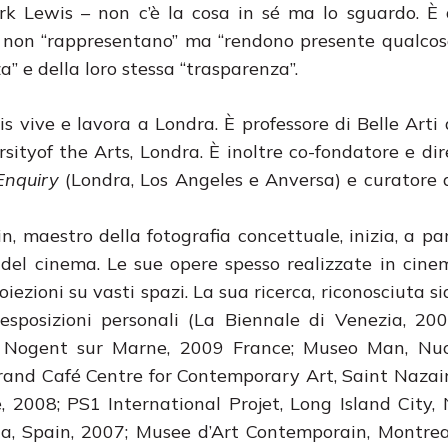
Mark Lewis – non c’è la cosa in sé ma lo sguardo. 
e non “rappresentano” ma “rendono presente qualcosa
a” e della loro stessa “trasparenza”.
 vive e lavora a Londra. È professore di Belle Arti 
sityof the Arts, Londra. È inoltre co-fondatore e dir
 Enquiry
(Londra, Los Angeles e Anversa) e curatore d
, maestro della fotografia concettuale, inizia, a par
 del cinema. Le sue opere spesso realizzate in cin
iezioni su vasti spazi. La sua ricerca, riconosciuta s
sposizioni personali (La Biennale di Venezia, 200
Nogent sur Marne, 2009 France; Museo Man, Nuoro
Grand Café Centre for Contemporary Art, Saint Nazair
 2008; PS1 International Projet, Long Island City,
a, Spain, 2007; Musee d’Art Contemporain, Montrea