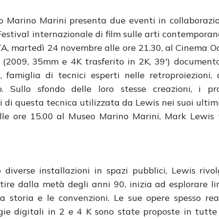
seo Marino Marini presenta due eventi in collaborazi
ival internazionale di film sulle arti contemporan
STA, martedì 24 novembre alle ore 21.30, al Cinema O
(2009, 35mm e 4K trasferito in 2K, 39′) documenta
amiglia di tecnici esperti nelle retroproiezioni, a
Sullo sfondo delle loro stesse creazioni, i pro
 di questa tecnica utilizzata da Lewis nei suoi ultimi
alle ore 15.00 al Museo Marino Marini, Mark Lewis
 diverse installazioni in spazi pubblici, Lewis rivo
ire dalla metà degli anni 90, inizia ad esplorare l
a storia e le convenzioni. Le sue opere spesso rea
e digitali in 2 e 4 K sono state proposte in tutte