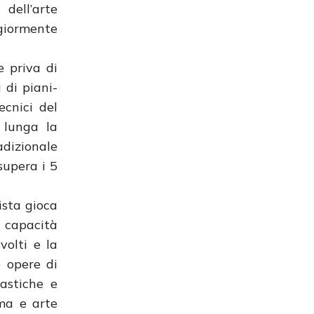
dell’arte
ggiormente
e priva di
 di piani-
ecnici del
n lunga la
adizionale
supera i 5
ista gioca
a capacità
volti e la
e opere di
astiche e
ma e arte