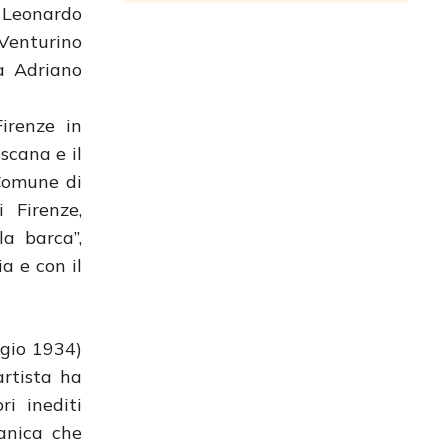
, Leonardo
 Venturino
 a Adriano
irenze in
scana e il
 Comune di
 Firenze,
a barca”,
a e con il
ggio 1934)
artista ha
ri inediti
ganica che