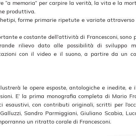
rre “a memoria” per carpire la verità, la vita e la mor
ne produttiva.
hetipi, forme primarie ripetute e variate attraverso
ortante e costante dell’attività di Francesconi, sono 
ande rilievo dato alle possibilità di sviluppo m
tazioni con il video e il suono, a partire da un c
llustrerà le opere esposte, antologiche e inedite, e i
isioni. E’ la prima monografia completa di Mario Fr
 esaustivi, con contributi originali, scritti per l’occ
co Galluzzi, Sandro Parmiggiani, Giuliano Scabia, Luca
mporranno un ritratto corale di Francesconi.