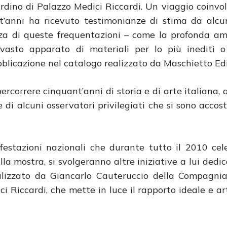
iardino di Palazzo Medici Riccardi. Un viaggio coinvo
t’anni ha ricevuto testimonianze di stima da alcu
chezza di queste frequentazioni – come la profonda am
sto apparato di materiali per lo più inediti o 
blicazione nel catalogo realizzato da Maschietto Edi
ercorrere cinquant’anni di storia e di arte italiana, 
di alcuni osservatori privilegiati che si sono accost
festazioni nazionali che durante tutto il 2010 ce
la mostra, si svolgeranno altre iniziative a lui dedic
ealizzato da Giancarlo Cauteruccio della Compagni
 Riccardi, che mette in luce il rapporto ideale e art