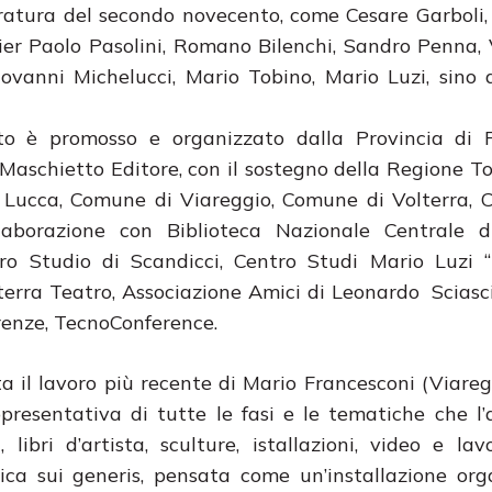
eratura del secondo novecento, come Cesare Garboli
Pier Paolo Pasolini, Romano Bilenchi, Sandro Penna,
iovanni Michelucci, Mario Tobino, Mario Luzi, sino
to è promosso e organizzato dalla Provincia di F
Maschietto Editore, con il sostegno della Regione To
i Lucca, Comune di Viareggio, Comune di Volterra,
aborazione con Biblioteca Nazionale Centrale di
 Studio di Scandicci, Centro Studi Mario Luzi “l
terra Teatro, Associazione Amici di Leonardo Sciasci
irenze, TecnoConference.
a il lavoro più recente di Mario Francesconi (Viare
resentativa di tutte le fasi e le tematiche che l’
libri d’artista, sculture, istallazioni, video e lavo
ica sui generis, pensata come un’installazione or