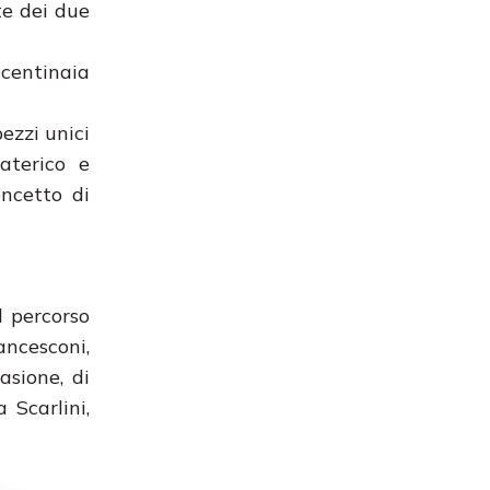
te dei due
 centinaia
pezzi unici
aterico e
oncetto di
l percorso
ancesconi,
asione, di
 Scarlini,