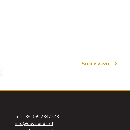
Successivo
tel. +39 055 2347273
info@davisandco.it