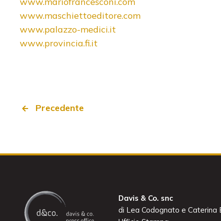
www.mariofrancesconi.com
www.maschiettoeditore.com
www.palazzo-medici.it
www.provincia.fi.it
Precedente
Davis & Co. snc
di Lea Codognato e Caterina B