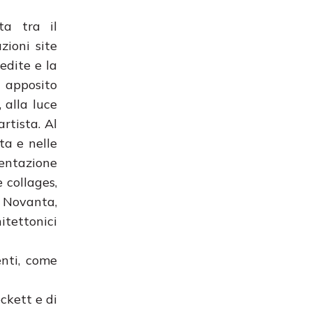
ta tra il
zioni site
nedite e la
 apposito
 alla luce
artista. Al
ta e nelle
entazione
 collages,
i Novanta,
itettonici
enti, come
eckett e di