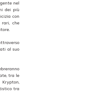
lgente nel
ni dei più
icizia con
rari, che
tore.
attraverso
ati al suo
lebreranno
ate, tra le
a Krypton,
istico tra