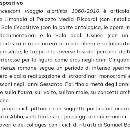
spositivo
ncesconi Viaggio d’artista 1960-2010
è articola
la Limonaia di Palazzo Medici Riccardi (con installa
le Sale Espositive (con la parte antologica, le opere i
documentaria) e la Sala degli Uscieri (con un
artista) e ripercorrerà in modo libero e rielaborato,
presente, le tappe e le diverse fasi del percorso dell’
interesse per la figura come eros negli anni Cinquan
rienze romane, segue un periodo di intensa sperim
pero e dalla realizzazione di straordinari monocromi e
esconi negli anni Sessanta. Poi, fino a metà degli ann
sulla figura, sul volto, sull’animale, su concetti arch
one.
propri cicli pittorici con soggetti particolari ricorr
arta Abba, volti fantastici, paesaggi urbani e marini.
ri e dei collages, con i cicli di ritratti di Samuel B