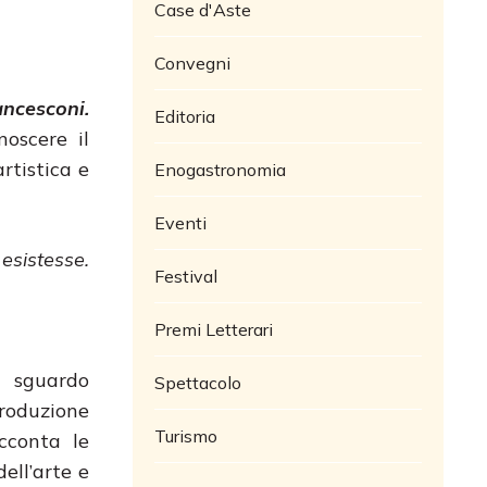
Case d'Aste
Convegni
ncesconi.
Editoria
noscere il
rtistica e
Enogastronomia
Eventi
sistesse.
Festival
Premi Letterari
o sguardo
Spettacolo
produzione
Turismo
cconta le
ell’arte e