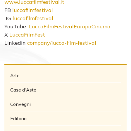
www.luccafilmfestival.it
FB
luccafilmfestival
IG
luccafilmfestival
YouTube
LuccaFilmFestivalEuropaCinema
X
LuccaFilmFest
Linkedin
company/lucca-film-festival
Arte
Case d'Aste
Convegni
Editoria