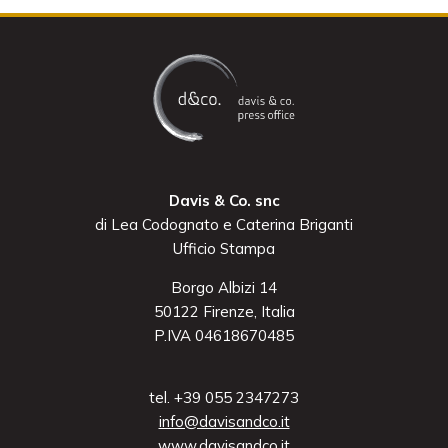
Davis & Co. snc
di Lea Codognato e Caterina Briganti
Ufficio Stampa
Borgo Albizi 14
50122 Firenze, Italia
P.IVA 04618670485
tel. +39 055 2347273
info@davisandco.it
www.davisandco.it