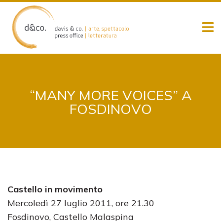
Skip
to
content
“MANY MORE VOICES” A
FOSDINOVO
C
astello in movimento
Mercoledì 27 luglio 2011, ore 21.30
Fosdinovo, Castello Malaspina